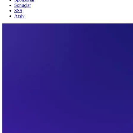
Sonuçlar
SSS
Arşiv