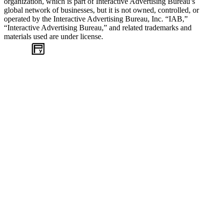
organization, which is part of Interactive Advertising Bureau’s
global network of businesses, but it is not owned, controlled, or
operated by the Interactive Advertising Bureau, Inc. “IAB,”
“Interactive Advertising Bureau,” and related trademarks and
materials used are under license.
WEB
TASARIM