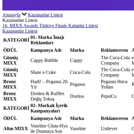
Anasayfa
Kazananlar Listesi
Kazananlar Listesi
16. MIXX Awards Türkiye Finale Kalanlar Listesi
Kazananlar Listesi
01- Marka İmajı
KATEGORİ
Reklamları
ÖDÜL
Kampanya Adı
Marka
Reklamveren
A
Gümüş
The Coca-Cola
e
Cappy Bubble
Cappy
MIXX
Company
M
Gümüş
The Coca-Cola
e
Share a Coke
Coca-Cola
MIXX
Company
M
Bronz
Hadi! – Pegasus 20.
Pegasus Hava
Pegasus
R
MIXX
Yıl
Yolları
Bronz
Doritos & Ruffles
Doritos
PepsiCo
MIXX
Değiş Tokuş
02- Markalı İçerik
KATEGORİ
Kampanyaları
ÖDÜL
Kampanya Adı
Marka
Reklamveren
A
Vaseline Gluta-Hya
Altın MIXX
Vaseline
Unilever
O
ile Dramaya Son