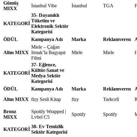
Gümüş
İstanbul Vibe
İstanbul
TGA
F
MIXX
35- Dayanıklı
Tüketim ve
KATEGORİ
Elektronik Sektör
Kategorisi
ÖDÜL
Kampanya Adı
Marka
Reklamveren
A
Miele – Çağan
Altın MIXX
Irmak’la Başyapıt
Miele
Miele
H
Filmi
37- Eğlence,
Kültür-Sanat ve
KATEGORİ
Medya Sektör
Kategorisi
ÖDÜL
Kampanya Adı
Marka
Reklamveren
A
Altın MIXX
fizy Sesli Kitap
fizy
Turkcell
R
Bronz
Spotify Wrapped |
Spotify
Spotify
M
MIXX
Lvbel C5
38- Ev Temizlik
KATEGORİ
Sektör Kategorisi