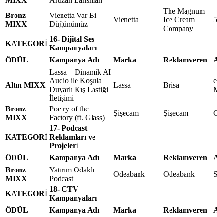
MIXX
Artizan Lansman
The Magnum
Bronz
Vienetta Var Bi
Vienetta
Ice Cream
5
MIXX
Düğünümüz
Company
16- Dijital Ses
KATEGORİ
Kampanyaları
ÖDÜL
Kampanya Adı
Marka
Reklamveren
A
Lassa – Dinamik AI
Audio ile Koşula
e
Altın MIXX
Lassa
Brisa
Duyarlı Kış Lastiği
M
İletişimi
Bronz
Poetry of the
Şişecam
Şişecam
O
MIXX
Factory (ft. Glass)
17- Podcast
KATEGORİ
Reklamları ve
Projeleri
ÖDÜL
Kampanya Adı
Marka
Reklamveren
A
Bronz
Yatırım Odaklı
Odeabank
Odeabank
S
MIXX
Podcast
18- CTV
KATEGORİ
Kampanyaları
ÖDÜL
Kampanya Adı
Marka
Reklamveren
A