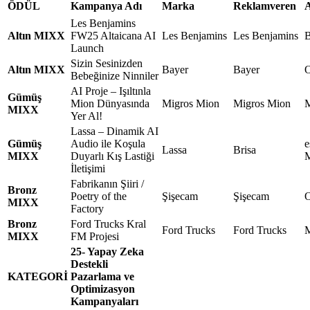
ÖDÜL
Kampanya Adı
Marka
Reklamveren
A
Les Benjamins
Altın MIXX
FW25 Altaicana AI
Les Benjamins
Les Benjamins
B
Launch
Sizin Sesinizden
Altın MIXX
Bayer
Bayer
Bebeğinize Ninniler
AI Proje – Işıltınla
Gümüş
Mion Dünyasında
Migros Mion
Migros Mion
M
MIXX
Yer Al!
Lassa – Dinamik AI
Gümüş
Audio ile Koşula
e
Lassa
Brisa
MIXX
Duyarlı Kış Lastiği
M
İletişimi
Fabrikanın Şiiri /
Bronz
Poetry of the
Şişecam
Şişecam
O
MIXX
Factory
Bronz
Ford Trucks Kral
Ford Trucks
Ford Trucks
M
MIXX
FM Projesi
25- Yapay Zeka
Destekli
KATEGORİ
Pazarlama ve
Optimizasyon
Kampanyaları