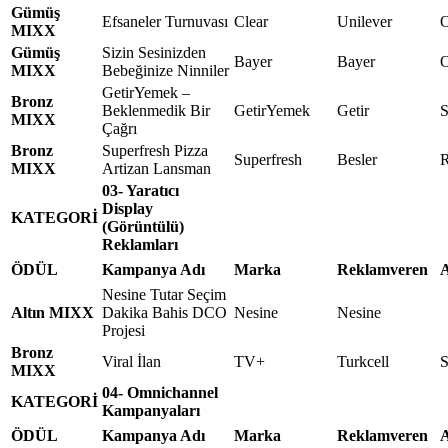
Gümüş
Efsaneler Turnuvası
Clear
Unilever
O
MIXX
Gümüş
Sizin Sesinizden
Bayer
Bayer
MIXX
Bebeğinize Ninniler
GetirYemek –
Bronz
Beklenmedik Bir
GetirYemek
Getir
S
MIXX
Çağrı
Bronz
Superfresh Pizza
Superfresh
Besler
R
MIXX
Artizan Lansman
03- Yaratıcı
Display
KATEGORİ
(Görüntülü)
Reklamları
ÖDÜL
Kampanya Adı
Marka
Reklamveren
A
Nesine Tutar Seçim
Altın MIXX
Dakika Bahis DCO
Nesine
Nesine
Projesi
Bronz
Viral İlan
TV+
Turkcell
S
MIXX
04- Omnichannel
KATEGORİ
Kampanyaları
ÖDÜL
Kampanya Adı
Marka
Reklamveren
A