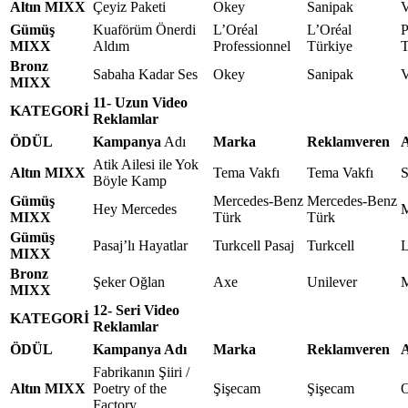
Altın MIXX
Çeyiz Paketi
Okey
Sanipak
Gümüş
Kuaförüm Önerdi
L’Oréal
L’Oréal
P
MIXX
Aldım
Professionnel
Türkiye
T
Bronz
Sabaha Kadar Ses
Okey
Sanipak
MIXX
11- Uzun Video
KATEGORİ
Reklamlar
ÖDÜL
Kampanya
Adı
Marka
Reklamveren
A
Atik Ailesi ile Yok
Altın MIXX
Tema Vakfı
Tema Vakfı
S
Böyle Kamp
Gümüş
Mercedes-Benz
Mercedes-Benz
Hey Mercedes
M
MIXX
Türk
Türk
Gümüş
Pasaj’lı Hayatlar
Turkcell Pasaj
Turkcell
L
MIXX
Bronz
Şeker Oğlan
Axe
Unilever
M
MIXX
12- Seri Video
KATEGORİ
Reklamlar
ÖDÜL
Kampanya Adı
Marka
Reklamveren
A
Fabrikanın Şiiri /
Altın MIXX
Poetry of the
Şişecam
Şişecam
O
Factory