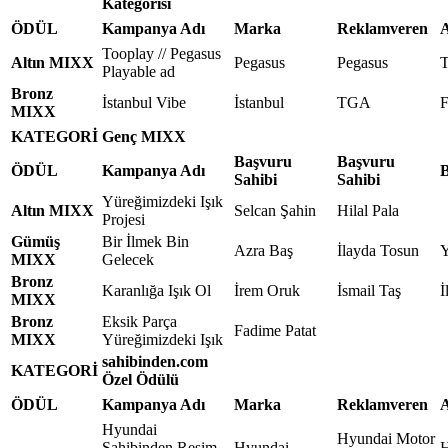
Kategorisi
ÖDÜL
Kampanya Adı
Marka
Reklamveren
A
Tooplay // Pegasus
Altın MIXX
Pegasus
Pegasus
T
Playable ad
Bronz
İstanbul Vibe
İstanbul
TGA
F
MIXX
KATEGORİ
Genç MIXX
Başvuru
Başvuru
ÖDÜL
Kampanya Adı
B
Sahibi
Sahibi
Yüreğimizdeki Işık
Altın MIXX
Selcan Şahin
Hilal Pala
Projesi
Gümüş
Bir İlmek Bin
Azra Baş
İlayda Tosun
Y
MIXX
Gelecek
Bronz
Karanlığa Işık Ol
İrem Oruk
İsmail Taş
İ
MIXX
Bronz
Eksik Parça
Fadime Patat
MIXX
Yüreğimizdeki Işık
sahibinden.com
KATEGORİ
Özel Ödülü
ÖDÜL
Kampanya Adı
Marka
Reklamveren
A
Hyundai
Hyundai Motor
Sahibinden Resim
Hyundai
H