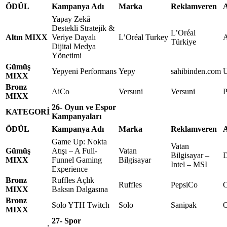
ÖDÜL
Kampanya Adı
Marka
Reklamveren
A
Yapay Zekâ
Destekli Stratejik &
L’Oréal
Altın MIXX
Veriye Dayalı
L’Oréal Turkey
Türkiye
Dijital Medya
Yönetimi
Gümüş
Yepyeni Performans
Yepy
sahibinden.com
U
MIXX
Bronz
AiCo
Versuni
Versuni
P
MIXX
26- Oyun ve Espor
KATEGORİ
Kampanyaları
ÖDÜL
Kampanya Adı
Marka
Reklamveren
A
Game Up: Nokta
Vatan
Gümüş
Atışı – A Full-
Vatan
Bilgisayar –
MIXX
Funnel Gaming
Bilgisayar
Intel – MSI
Experience
Bronz
Ruffles Açlık
Ruffles
PepsiCo
MIXX
Baksın Dalgasına
Bronz
Solo YTH Twitch
Solo
Sanipak
O
MIXX
27- Spor