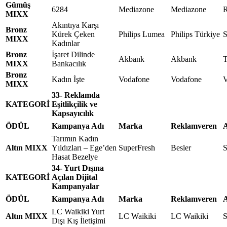
Gümüş
6284
Mediazone
Mediazone
MIXX
Akıntıya Karşı
Bronz
Kürek Çeken
Philips Lumea
Philips Türkiye
S
MIXX
Kadınlar
Bronz
İşaret Dilinde
Akbank
Akbank
T
MIXX
Bankacılık
Bronz
Kadın İşte
Vodafone
Vodafone
MIXX
33- Reklamda
KATEGORİ
Eşitlikçilik ve
Kapsayıcılık
ÖDÜL
Kampanya Adı
Marka
Reklamveren
A
Tarımın Kadın
Altın MIXX
Yıldızları – Ege’den
SuperFresh
Besler
S
Hasat Bezelye
34- Yurt Dışına
KATEGORİ
Açılan Dijital
Kampanyalar
ÖDÜL
Kampanya Adı
Marka
Reklamveren
A
LC Waikiki Yurt
Altın MIXX
LC Waikiki
LC Waikiki
Dışı Kış İletişimi