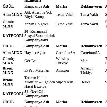
Hizmetleri
ÖDÜL
Kampanya Adı
Marka
Reklamveren
A
Atik Ailesi ile Yok
Altın MIXX
Tema Vakfı
Tema Vakfı
S
Böyle Kamp
Gümüş
P
Yapay Gölgeler
Tema Vakfı
Tema Vakfı
MIXX
T
30- Kurumsal
KATEGORİ
Sosyal Sorumluluk
Kampanyaları
ÖDÜL
Kampanya Adı
Marka
Reklamveren
A
Altın MIXX
Hayalet Ağlar
CarrefourSA
CarrefourSA
Gümüş
Whiskas
T
Gör Beni
Mars
MIXX
Türkiye
E
Bronz
Amazon
EvPati Mesajları
Amazon
A
MIXX
Türkiye
Tarımın Kadın
Bronz
Yıldızları – Ege’den
SuperFresh
Besler
S
MIXX
Hasat Bezelye
31- Özel Gün
KATEGORİ
Kampanyaları
ÖDÜL
Kampanya Adı
Marka
Reklamveren
A