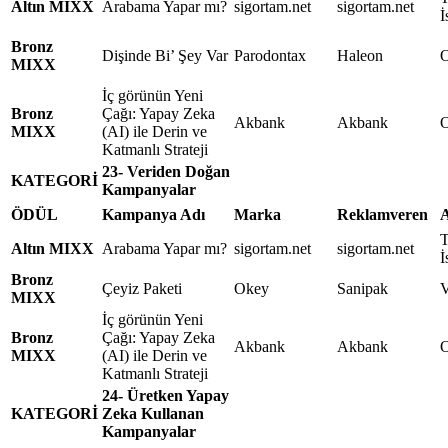
Altın MIXX
Arabama Yapar mı?
sigortam.net
sigortam.net
İ
Bronz
Dişinde Bi’ Şey Var
Parodontax
Haleon
O
MIXX
İç görünün Yeni
Bronz
Çağı: Yapay Zeka
Akbank
Akbank
MIXX
(AI) ile Derin ve
Katmanlı Strateji
23- Veriden Doğan
KATEGORİ
Kampanyalar
ÖDÜL
Kampanya Adı
Marka
Reklamveren
A
T
Altın MIXX
Arabama Yapar mı?
sigortam.net
sigortam.net
İ
Bronz
Çeyiz Paketi
Okey
Sanipak
MIXX
İç görünün Yeni
Bronz
Çağı: Yapay Zeka
Akbank
Akbank
MIXX
(AI) ile Derin ve
Katmanlı Strateji
24- Üretken Yapay
KATEGORİ
Zeka Kullanan
Kampanyalar