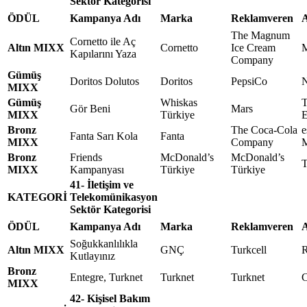
Sektör Kategorisi
ÖDÜL
Kampanya Adı
Marka
Reklamveren
A
The Magnum
Cornetto ile Aç
Altın MIXX
Cornetto
Ice Cream
M
Kapılarını Yaza
Company
Gümüş
Doritos Dolutos
Doritos
PepsiCo
N
MIXX
Gümüş
Whiskas
T
Gör Beni
Mars
MIXX
Türkiye
E
Bronz
The Coca-Cola
e
Fanta Sarı Kola
Fanta
MIXX
Company
M
Bronz
Friends
McDonald’s
McDonald’s
T
MIXX
Kampanyası
Türkiye
Türkiye
41- İletişim ve
KATEGORİ
Telekomünikasyon
Sektör Kategorisi
ÖDÜL
Kampanya Adı
Marka
Reklamveren
A
Soğukkanlılıkla
Altın MIXX
GNÇ
Turkcell
R
Kutlayınız
Bronz
Entegre, Turknet
Turknet
Turknet
C
MIXX
42- Kişisel Bakım