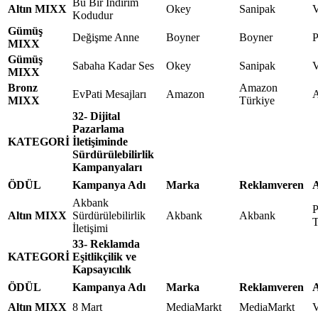
Bu Bir İndirim
Altın MIXX
Okey
Sanipak
Kodudur
Gümüş
Değişme Anne
Boyner
Boyner
MIXX
Gümüş
Sabaha Kadar Ses
Okey
Sanipak
MIXX
Bronz
Amazon
EvPati Mesajları
Amazon
A
MIXX
Türkiye
32- Dijital
Pazarlama
KATEGORİ
İletişiminde
Sürdürülebilirlik
Kampanyaları
ÖDÜL
Kampanya Adı
Marka
Reklamveren
A
Akbank
P
Altın MIXX
Sürdürülebilirlik
Akbank
Akbank
T
İletişimi
33- Reklamda
KATEGORİ
Eşitlikçilik ve
Kapsayıcılık
ÖDÜL
Kampanya Adı
Marka
Reklamveren
A
Altın MIXX
8 Mart
MediaMarkt
MediaMarkt