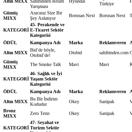
Altın MIXX
Sahibinden Resim
Hyundai
H
Türkiye
Yarışması
Gümüş
Aracınız Size Bir
Borusan Next
Borusan Next
T
MIXX
Şey Anlatıyor
45- Perakende ve
KATEGORİ
E-Ticaret Sektör
Kategorisi
ÖDÜL
Kampanya Adı
Marka
Reklamveren
A
Bid’de böyle,
Altın MIXX
Otobid
sahibinden.com
C
Otobid’de!
Gümüş
The Smoke Talk
Mavi
Mavi
R
MIXX
46- Sağlık ve İyi
KATEGORİ
Yaşam Sektör
Kategorisi
ÖDÜL
Kampanya Adı
Marka
Reklamveren
A
Bu Bir İndirim
Altın MIXX
Okey
Sanipak
Kodudur
Bronz
Zero Tenn
Okey
Sanipak
MIXX
47- Seyahat ve
KATEGORİ
Turizm Sektör