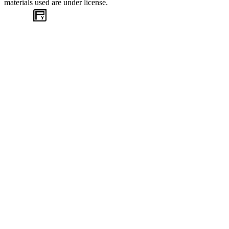
materials used are under license.
WEB
TASARIM