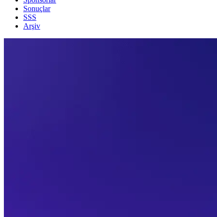
Sonuçlar
SSS
Arşiv