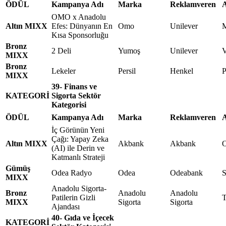
ÖDÜL
Kampanya Adı
Marka
Reklamveren
A
OMO x Anadolu
Altın MIXX
Efes: Dünyanın En
Omo
Unilever
M
Kısa Sponsorluğu
Bronz
2 Deli
Yumoş
Unilever
MIXX
Bronz
Lekeler
Persil
Henkel
MIXX
39- Finans ve
KATEGORİ
Sigorta Sektör
Kategorisi
ÖDÜL
Kampanya Adı
Marka
Reklamveren
A
İç Görünün Yeni
Çağı: Yapay Zeka
Altın MIXX
Akbank
Akbank
(AI) ile Derin ve
Katmanlı Strateji
Gümüş
Odea Radyo
Odea
Odeabank
S
MIXX
Anadolu Sigorta-
Bronz
Anadolu
Anadolu
Patilerin Gizli
T
MIXX
Sigorta
Sigorta
Ajandası
40- Gıda ve İçecek
KATEGORİ