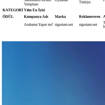
Türkiye
Yarışması
KATEGORİ
Yılın En İyisi
ÖDÜL
Kampanya Adı
Marka
Reklamveren
A
T
Arabama Yapar mı?
sigortam.net
sigortam.net
İ