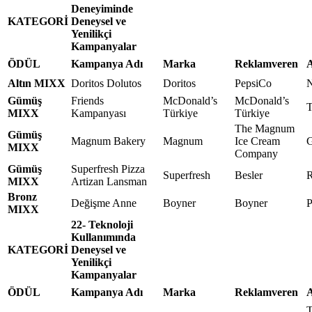
Deneyiminde
KATEGORİ
Deneysel ve
Yenilikçi
Kampanyalar
ÖDÜL
Kampanya Adı
Marka
Reklamveren
A
Altın MIXX
Doritos Dolutos
Doritos
PepsiCo
N
Gümüş
Friends
McDonald’s
McDonald’s
T
MIXX
Kampanyası
Türkiye
Türkiye
The Magnum
Gümüş
Magnum Bakery
Magnum
Ice Cream
G
MIXX
Company
Gümüş
Superfresh Pizza
Superfresh
Besler
R
MIXX
Artizan Lansman
Bronz
Değişme Anne
Boyner
Boyner
MIXX
22- Teknoloji
Kullanımında
KATEGORİ
Deneysel ve
Yenilikçi
Kampanyalar
ÖDÜL
Kampanya Adı
Marka
Reklamveren
A
T