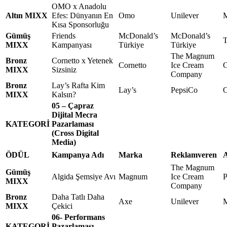
OMO x Anadolu
Altın MIXX
Efes: Dünyanın En
Omo
Unilever
M
Kısa Sponsorluğu
Gümüş
Friends
McDonald’s
McDonald’s
T
MIXX
Kampanyası
Türkiye
Türkiye
The Magnum
Bronz
Cornetto x Yetenek
Cornetto
Ice Cream
MIXX
Sizsiniz
Company
Bronz
Lay’s Rafta Kim
Lay’s
PepsiCo
MIXX
Kalsın?
05 – Çapraz
Dijital Mecra
KATEGORİ
Pazarlaması
(Cross Digital
Media)
ÖDÜL
Kampanya Adı
Marka
Reklamveren
A
The Magnum
Gümüş
Algida Şemsiye Avı
Magnum
Ice Cream
P
MIXX
Company
Bronz
Daha Tatlı Daha
Axe
Unilever
M
MIXX
Çekici
06- Performans
KATEGORİ
Pazarlaması