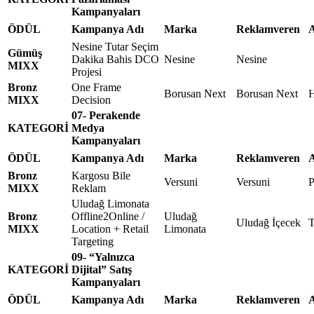
Kampanyaları
ÖDÜL
Kampanya Adı
Marka
Reklamveren
A
Nesine Tutar Seçim
Gümüş
Dakika Bahis DCO
Nesine
Nesine
MIXX
Projesi
Bronz
One Frame
Borusan Next
Borusan Next
MIXX
Decision
07- Perakende
KATEGORİ
Medya
Kampanyaları
ÖDÜL
Kampanya Adı
Marka
Reklamveren
A
Bronz
Kargosu Bile
Versuni
Versuni
P
MIXX
Reklam
Uludağ Limonata
Bronz
Offline2Online /
Uludağ
Uludağ İçecek
T
MIXX
Location + Retail
Limonata
Targeting
09- “Yalnızca
KATEGORİ
Dijital” Satış
Kampanyaları
ÖDÜL
Kampanya Adı
Marka
Reklamveren
A