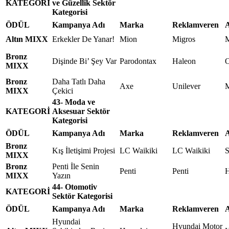
KATEGORİ
ve Güzellik Sektör
Kategorisi
ÖDÜL
Kampanya Adı
Marka
Reklamveren
A
Altın MIXX
Erkekler De Yanar!
Mion
Migros
M
Bronz
Dişinde Bi’ Şey Var
Parodontax
Haleon
O
MIXX
Bronz
Daha Tatlı Daha
Axe
Unilever
M
MIXX
Çekici
43- Moda ve
KATEGORİ
Aksesuar Sektör
Kategorisi
ÖDÜL
Kampanya Adı
Marka
Reklamveren
A
Bronz
Kış İletişimi Projesi
LC Waikiki
LC Waikiki
MIXX
Bronz
Penti İle Senin
Penti
Penti
H
MIXX
Yazın
44- Otomotiv
KATEGORİ
Sektör Kategorisi
ÖDÜL
Kampanya Adı
Marka
Reklamveren
A
Hyundai
Hyundai Motor