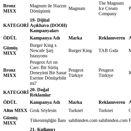
The Magnum
Bronz
Magnum ile Hazzın
Magnum
Ice Cream
P
MIXX
Dönüşümü
Company
19- Dijital
KATEGORİ
Açıkhava (DOOH)
Kampanyaları
ÖDÜL
Kampanya Adı
Marka
Reklamveren
A
Burger King x
Gümüş
Nescafe Şarj
Burger King
TAB Gıda
MIXX
İstasyonu
Peugeot Art on
Cars: Bir Sürüş
Bronz
Peugeot
Peugeot
Deneyimi Bir Sanat
I
MIXX
Türkiye
Türkiye
Eserine Dönüşebilir
mi?
20- Doğal
KATEGORİ
Reklamlar
ÖDÜL
Kampanya Adı
Marka
Reklamveren
A
Altın MIXX
Grok Söylesin
Turknet
Turknet
C
Gümüş
Tükenmişliğin İlanı
sahibinden.com
sahibinden.com
F
MIXX
21- Kullanıcı