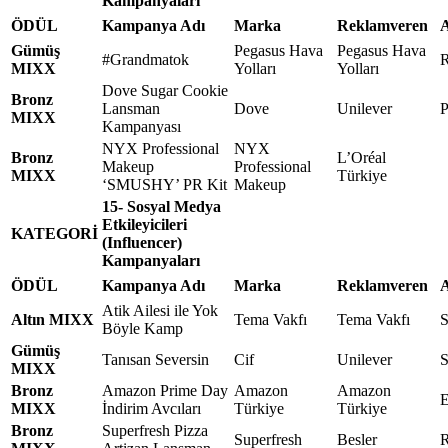
Kampanyaları
ÖDÜL
Kampanya Adı
Marka
Reklamveren
A
Gümüş
Pegasus Hava
Pegasus Hava
#Grandmatok
R
MIXX
Yolları
Yolları
Dove Sugar Cookie
Bronz
Lansman
Dove
Unilever
P
MIXX
Kampanyası
NYX Professional
NYX
Bronz
L’Oréal
Makeup
Professional
MIXX
Türkiye
‘SMUSHY’ PR Kit
Makeup
15- Sosyal Medya
Etkileyicileri
KATEGORİ
(Influencer)
Kampanyaları
ÖDÜL
Kampanya Adı
Marka
Reklamveren
A
Atik Ailesi ile Yok
Altın MIXX
Tema Vakfı
Tema Vakfı
S
Böyle Kamp
Gümüş
Tanısan Seversin
Cif
Unilever
S
MIXX
Bronz
Amazon Prime Day
Amazon
Amazon
E
MIXX
İndirim Avcıları
Türkiye
Türkiye
Bronz
Superfresh Pizza
Superfresh
Besler
R