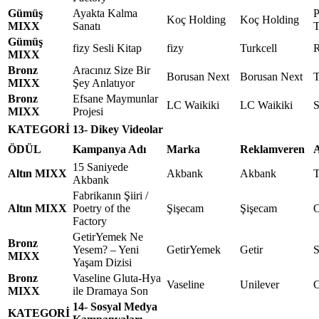
Gümüş
Ayakta Kalma
P
Koç Holding
Koç Holding
MIXX
Sanatı
T
Gümüş
fizy Sesli Kitap
fizy
Turkcell
R
MIXX
Bronz
Aracınız Size Bir
Borusan Next
Borusan Next
T
MIXX
Şey Anlatıyor
Bronz
Efsane Maymunlar
LC Waikiki
LC Waikiki
MIXX
Projesi
KATEGORİ
13- Dikey Videolar
ÖDÜL
Kampanya Adı
Marka
Reklamveren
A
15 Saniyede
Altın MIXX
Akbank
Akbank
T
Akbank
Fabrikanın Şiiri /
Altın MIXX
Poetry of the
Şişecam
Şişecam
O
Factory
GetirYemek Ne
Bronz
Yesem? – Yeni
GetirYemek
Getir
S
MIXX
Yaşam Dizisi
Bronz
Vaseline Gluta-Hya
Vaseline
Unilever
O
MIXX
ile Dramaya Son
14- Sosyal Medya
KATEGORİ