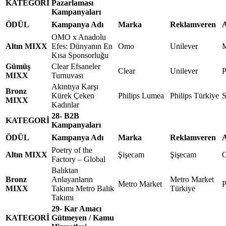
KATEGORİ
Pazarlaması
Kampanyaları
ÖDÜL
Kampanya Adı
Marka
Reklamveren
A
OMO x Anadolu
Altın MIXX
Efes: Dünyanın En
Omo
Unilever
M
Kısa Sponsorluğu
Gümüş
Clear Efsaneler
Clear
Unilever
P
MIXX
Turnuvası
Akıntıya Karşı
Bronz
Kürek Çeken
Philips Lumea
Philips Türkiye
S
MIXX
Kadınlar
28- B2B
KATEGORİ
Kampanyaları
ÖDÜL
Kampanya Adı
Marka
Reklamveren
A
Poetry of the
Altın MIXX
Şişecam
Şişecam
O
Factory – Global
Balıktan
Bronz
Anlayanların
Metro Market
Metro Market
MIXX
Takımı Metro Balık
Türkiye
Takımı
29- Kar Amacı
KATEGORİ
Gütmeyen / Kamu