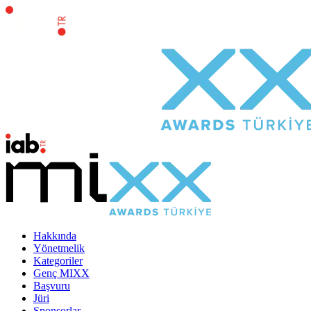
Hakkında
Yönetmelik
Kategoriler
Genç MIXX
Başvuru
Jüri
Sponsorlar