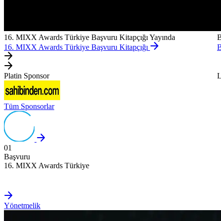
16. MIXX Awards Türkiye Başvuru Kitapçığı Yayında
B
16. MIXX Awards Türkiye Başvuru Kitapçığı
B
Platin Sponsor
L
Tüm Sponsorlar
01
Başvuru
16. MIXX Awards Türkiye
Yönetmelik