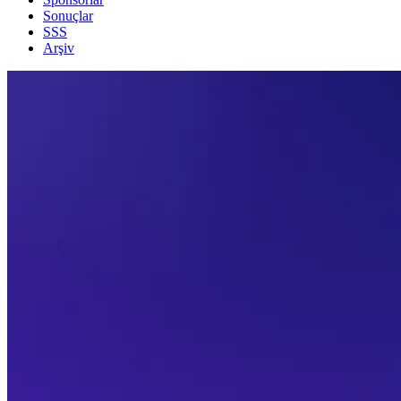
Sonuçlar
SSS
Arşiv