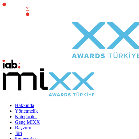
Hakkında
Yönetmelik
Kategoriler
Genç MIXX
Başvuru
Jüri
Sponsorlar