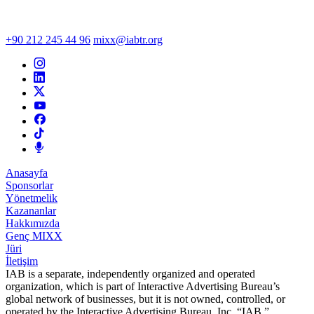
+90 212 245 44 96
mixx@iabtr.org
Anasayfa
Sponsorlar
Yönetmelik
Kazananlar
Hakkımızda
Genç MIXX
Jüri
İletişim
IAB is a separate, independently organized and operated
organization, which is part of Interactive Advertising Bureau’s
global network of businesses, but it is not owned, controlled, or
operated by the Interactive Advertising Bureau, Inc. “IAB,”