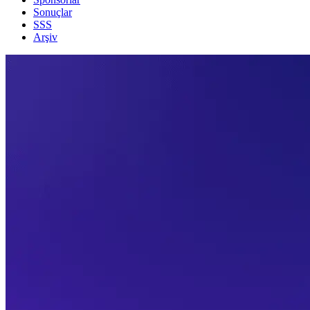
Sonuçlar
SSS
Arşiv