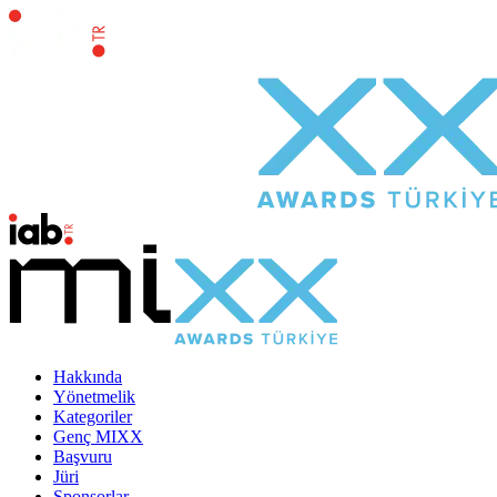
Hakkında
Yönetmelik
Kategoriler
Genç MIXX
Başvuru
Jüri
Sponsorlar