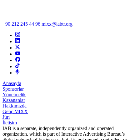
+90 212 245 44 96
mixx@iabtr.org
Anasayfa
Sponsorlar
Yönetmelik
Kazananlar
Hakkımızda
Genç MIXX
Jüri
İletişim
IAB is a separate, independently organized and operated
organization, which is part of Interactive Advertising Bureau’s
global network of businesses, but it is not owned, controlled, or