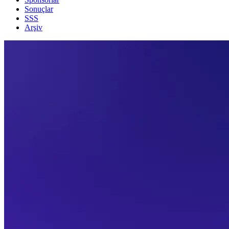
Sonuçlar
SSS
Arşiv