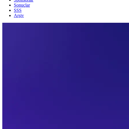
Sonuçlar
SSS
Arşiv