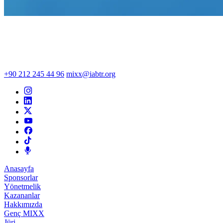
+90 212 245 44 96
mixx@iabtr.org
Anasayfa
Sponsorlar
Yönetmelik
Kazananlar
Hakkımızda
Genç MIXX
Jüri