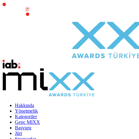
Hakkında
Yönetmelik
Kategoriler
Genç MIXX
Başvuru
Jüri
Sponsorlar