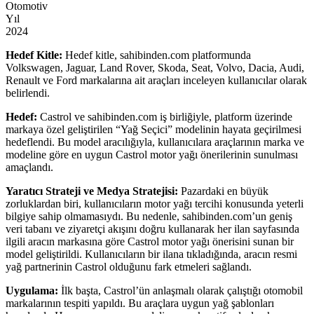
Otomotiv
Yıl
2024
Hedef Kitle:
Hedef kitle, sahibinden.com platformunda
Volkswagen, Jaguar, Land Rover, Skoda, Seat, Volvo, Dacia, Audi,
Renault ve Ford markalarına ait araçları inceleyen kullanıcılar olarak
belirlendi.
Hedef:
Castrol ve sahibinden.com iş birliğiyle, platform üzerinde
markaya özel geliştirilen “Yağ Seçici” modelinin hayata geçirilmesi
hedeflendi. Bu model aracılığıyla, kullanıcılara araçlarının marka ve
modeline göre en uygun Castrol motor yağı önerilerinin sunulması
amaçlandı.
Yaratıcı Strateji ve Medya Stratejisi:
Pazardaki en büyük
zorluklardan biri, kullanıcıların motor yağı tercihi konusunda yeterli
bilgiye sahip olmamasıydı. Bu nedenle, sahibinden.com’un geniş
veri tabanı ve ziyaretçi akışını doğru kullanarak her ilan sayfasında
ilgili aracın markasına göre Castrol motor yağı önerisini sunan bir
model geliştirildi. Kullanıcıların bir ilana tıkladığında, aracın resmi
yağ partnerinin Castrol olduğunu fark etmeleri sağlandı.
Uygulama:
İlk başta, Castrol’ün anlaşmalı olarak çalıştığı otomobil
markalarının tespiti yapıldı. Bu araçlara uygun yağ şablonları