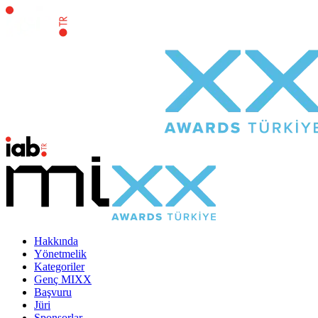
Hakkında
Yönetmelik
Kategoriler
Genç MIXX
Başvuru
Jüri
Sponsorlar