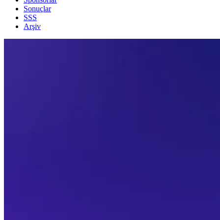
Sonuçlar
SSS
Arşiv