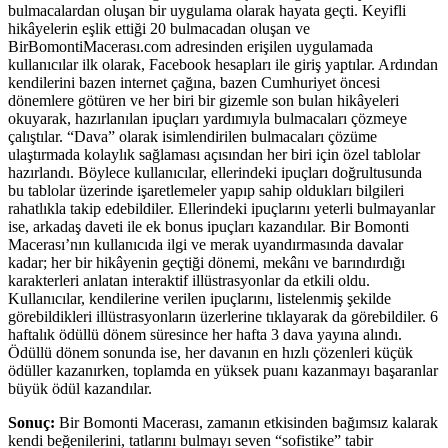
bulmacalardan oluşan bir uygulama olarak hayata geçti. Keyifli
hikâyelerin eşlik ettiği 20 bulmacadan oluşan ve
BirBomontiMacerası.com adresinden erişilen uygulamada
kullanıcılar ilk olarak, Facebook hesapları ile giriş yaptılar. Ardından
kendilerini bazen internet çağına, bazen Cumhuriyet öncesi
dönemlere götüren ve her biri bir gizemle son bulan hikâyeleri
okuyarak, hazırlanılan ipuçları yardımıyla bulmacaları çözmeye
çalıştılar. “Dava” olarak isimlendirilen bulmacaları çözüme
ulaştırmada kolaylık sağlaması açısından her biri için özel tablolar
hazırlandı. Böylece kullanıcılar, ellerindeki ipuçları doğrultusunda
bu tablolar üzerinde işaretlemeler yapıp sahip oldukları bilgileri
rahatlıkla takip edebildiler. Ellerindeki ipuçlarını yeterli bulmayanlar
ise, arkadaş daveti ile ek bonus ipuçları kazandılar. Bir Bomonti
Macerası’nın kullanıcıda ilgi ve merak uyandırmasında davalar
kadar; her bir hikâyenin geçtiği dönemi, mekânı ve barındırdığı
karakterleri anlatan interaktif illüstrasyonlar da etkili oldu.
Kullanıcılar, kendilerine verilen ipuçlarını, listelenmiş şekilde
görebildikleri illüstrasyonların üzerlerine tıklayarak da görebildiler. 6
haftalık ödüllü dönem süresince her hafta 3 dava yayına alındı.
Ödüllü dönem sonunda ise, her davanın en hızlı çözenleri küçük
ödüller kazanırken, toplamda en yüksek puanı kazanmayı başaranlar
büyük ödül kazandılar.
Sonuç:
Bir Bomonti Macerası, zamanın etkisinden bağımsız kalarak
kendi beğenilerini, tatlarını bulmayı seven “sofistike” tabir