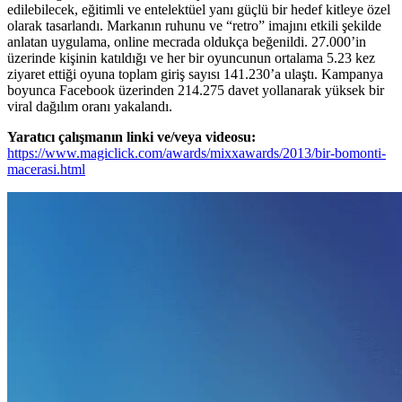
edilebilecek, eğitimli ve entelektüel yanı güçlü bir hedef kitleye özel
olarak tasarlandı. Markanın ruhunu ve “retro” imajını etkili şekilde
anlatan uygulama, online mecrada oldukça beğenildi. 27.000’in
üzerinde kişinin katıldığı ve her bir oyuncunun ortalama 5.23 kez
ziyaret ettiği oyuna toplam giriş sayısı 141.230’a ulaştı. Kampanya
boyunca Facebook üzerinden 214.275 davet yollanarak yüksek bir
viral dağılım oranı yakalandı.
Yaratıcı çalışmanın linki ve/veya videosu:
https://www.magiclick.com/awards/mixxawards/2013/bir-bomonti-
macerasi.html