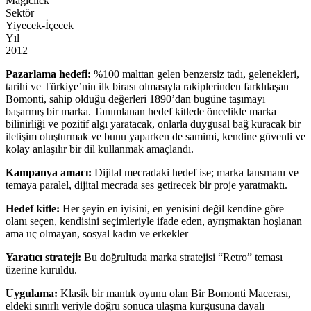
Magiclick
Sektör
Yiyecek-İçecek
Yıl
2012
Pazarlama hedefi:
%100 malttan gelen benzersiz tadı, gelenekleri,
tarihi ve Türkiye’nin ilk birası olmasıyla rakiplerinden farklılaşan
Bomonti, sahip olduğu değerleri 1890’dan bugüne taşımayı
başarmış bir marka. Tanımlanan hedef kitlede öncelikle marka
bilinirliği ve pozitif algı yaratacak, onlarla duygusal bağ kuracak bir
iletişim oluşturmak ve bunu yaparken de samimi, kendine güvenli ve
kolay anlaşılır bir dil kullanmak amaçlandı.
Kampanya amacı:
Dijital mecradaki hedef ise; marka lansmanı ve
temaya paralel, dijital mecrada ses getirecek bir proje yaratmaktı.
Hedef kitle:
Her şeyin en iyisini, en yenisini değil kendine göre
olanı seçen, kendisini seçimleriyle ifade eden, ayrışmaktan hoşlanan
ama uç olmayan, sosyal kadın ve erkekler
Yaratıcı strateji:
Bu doğrultuda marka stratejisi “Retro” teması
üzerine kuruldu.
Uygulama:
Klasik bir mantık oyunu olan Bir Bomonti Macerası,
eldeki sınırlı veriyle doğru sonuca ulaşma kurgusuna dayalı