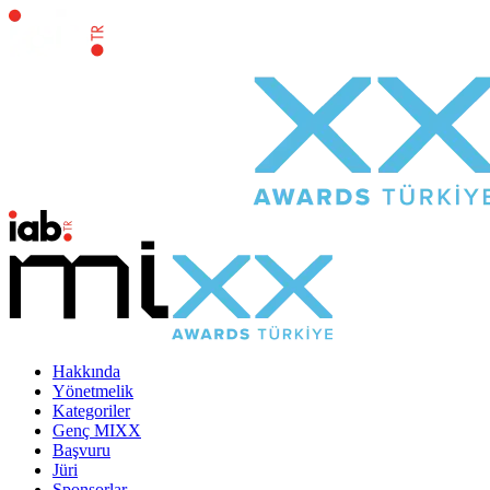
Hakkında
Yönetmelik
Kategoriler
Genç MIXX
Başvuru
Jüri
Sponsorlar