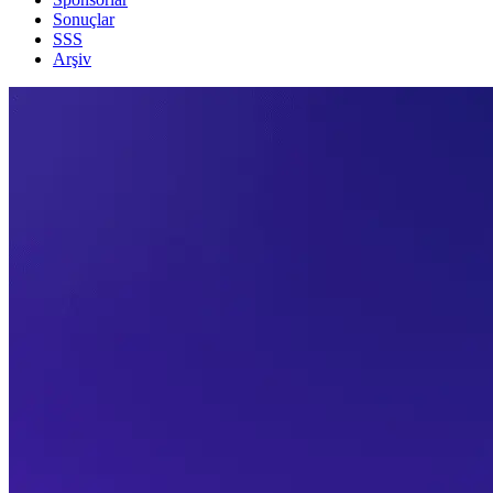
Sonuçlar
SSS
Arşiv