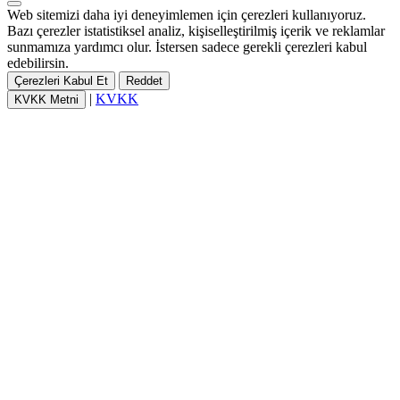
Web sitemizi daha iyi deneyimlemen için çerezleri kullanıyoruz.
Bazı çerezler istatistiksel analiz, kişiselleştirilmiş içerik ve reklamlar
sunmamıza yardımcı olur. İstersen sadece gerekli çerezleri kabul
edebilirsin.
Çerezleri Kabul Et
Reddet
|
KVKK
KVKK Metni