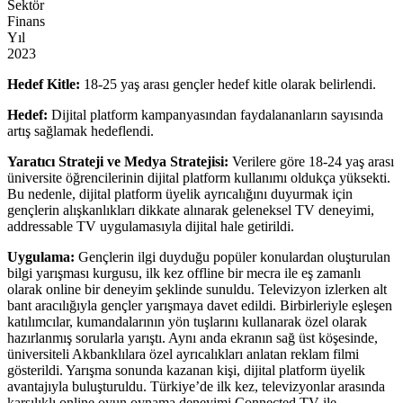
Sektör
Finans
Yıl
2023
Hedef Kitle:
18-25 yaş arası gençler hedef kitle olarak belirlendi.
Hedef:
Dijital platform kampanyasından faydalananların sayısında
artış sağlamak hedeflendi.
Yaratıcı Strateji ve Medya Stratejisi:
Verilere göre 18-24 yaş arası
üniversite öğrencilerinin dijital platform kullanımı oldukça yüksekti.
Bu nedenle, dijital platform üyelik ayrıcalığını duyurmak için
gençlerin alışkanlıkları dikkate alınarak geleneksel TV deneyimi,
addressable TV uygulamasıyla dijital hale getirildi.
Uygulama:
Gençlerin ilgi duyduğu popüler konulardan oluşturulan
bilgi yarışması kurgusu, ilk kez offline bir mecra ile eş zamanlı
olarak online bir deneyim şeklinde sunuldu. Televizyon izlerken alt
bant aracılığıyla gençler yarışmaya davet edildi. Birbirleriyle eşleşen
katılımcılar, kumandalarının yön tuşlarını kullanarak özel olarak
hazırlanmış sorularla yarıştı. Aynı anda ekranın sağ üst köşesinde,
üniversiteli Akbanklılara özel ayrıcalıkları anlatan reklam filmi
gösterildi. Yarışma sonunda kazanan kişi, dijital platform üyelik
avantajıyla buluşturuldu. Türkiye’de ilk kez, televizyonlar arasında
karşılıklı online oyun oynama deneyimi Connected TV ile