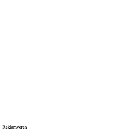
Kategori
Entegre Reklamlar
Kategori
Marka Konumlandırma / Farkındalık Yaratma
Reklamveren