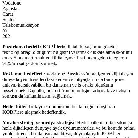
Vodafone
Ajanslar
Carat
Sektör
Telekomünikasyon
Yıl
2021
Pazarlama hedefi :
KOBİ’lerin dijital ihtiyaçlarını gözeten
teknoloji ortağı olduğumuz algısını yaratmak dikkate alma skorunu
en az 5 puan artırmak ve Dijitalleşme Testi’nden gelen taleplerin
%25’ini satışa dönüştürmek.
Reklamın hedefleri :
Vodafone Bussiness’ın gelişen ve dijitalleşen
dünyada yeni trendleri takip eden ve ihtiyaçlarını da buna göre
anlayıp karşılayabilen bir danışman ve iş ortağı olduğunu
hissettirmek. Dijitalleşme Testi’nin bilinirliğini artırmak ve iletişim
sonrasında kullanılmasını sağlamak.
Hedef kitle:
Türkiye ekonomisinin bel kemiğini oluşturan
KOBİ’lere ulaşmak hedeflendik.
Yaratıcı strateji ve medya stratejisi:
Hedef kitlenin ortak sıkıntısı,
hızla dijitalleşen dünyaya ayak uyduramamaları ve bu konuda onları
yönlendirecek bir danışmana ihtiyaç duymalarıydı. KOBİ’ler