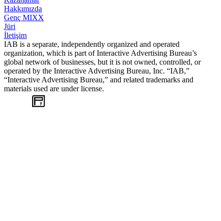
Hakkımızda
Genç MIXX
Jüri
İletişim
IAB is a separate, independently organized and operated
organization, which is part of Interactive Advertising Bureau’s
global network of businesses, but it is not owned, controlled, or
operated by the Interactive Advertising Bureau, Inc. “IAB,”
“Interactive Advertising Bureau,” and related trademarks and
materials used are under license.
WEB
TASARIM