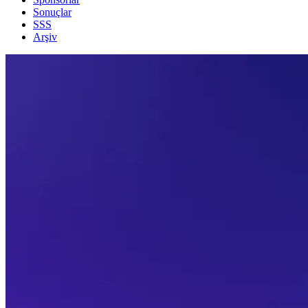
Sonuçlar
SSS
Arşiv