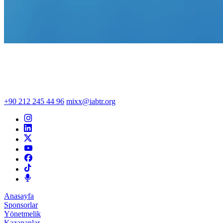
+90 212 245 44 96
mixx@iabtr.org
Anasayfa
Sponsorlar
Yönetmelik
Kazananlar