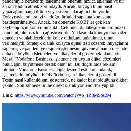
pandemiyle beraber dijitalleşmenin önemini hızlıca anlamak ve bir
an önce adım atmak zorundaydı. Ancak, birçoğu bunu nasıl
yapacağını, hangi ürünü veya sistemi alacağını bilmiyordu.
Dolayısıyla, onlara iyi ve doğru ürünleri saptama konusunu
basitleştirilmeliydi. Ancak, bu dönemde KOBİ’ler çok kan
kaybettiği için konu dramatikti. Çekinilen dijitalleşmenin ardındaki
pandemi, olumsuzluk çağrıştırıyordu. Yaklaşımda konuyu dramatize
etmeden yapılabileceklerin kolay olduğunu anlatılmalı, umut
verilmeliydi. Stratejik olarak kolayca dijital testi çözerek ihtiyaçlarını
saptamış ve pandemiye rağmen işletmesini güvene almanın ötesinde
daha da büyüten işletmeleri ve hikayelerini göstermek planlandı.
Mesaj “Vodafone Business, işletmene en uygun dijital çözümleri
bulur, işini büyütmene destek olur” idi. Bu doğrultuda reklam
filminde Vodafone Business Dijitalleşme Testi’ kullanılarak,
işletmelerini büyüten KOBİ’lerin başarı hikayelerini gösterildi.
Testin nasıl kullanıldığını göstererek, ne kadar basit olduğuna dikkat
çekildi. Son sahnede ürüne direkt olarak yönlendirme yapıldı.
Link:
https://www.youtube.com/watch?v=o_1Z8MSbs2M