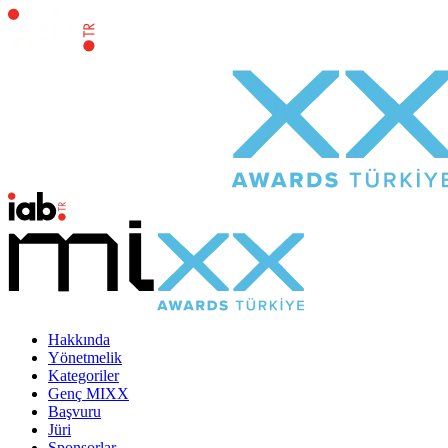
Hakkında
Yönetmelik
Kategoriler
Genç MIXX
Başvuru
Jüri
Sponsorlar