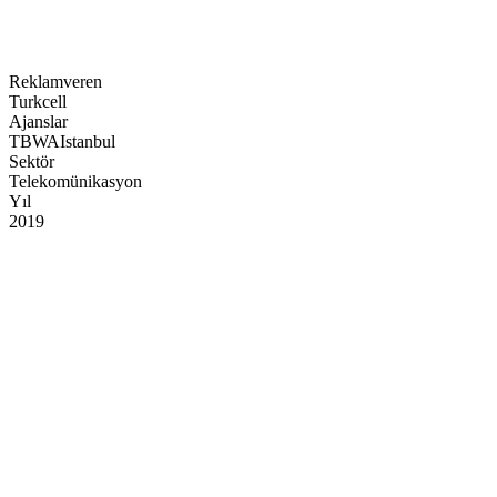
Kategori
Video Reklamlar
Reklamveren
Turkcell
Ajanslar
TBWAIstanbul
Sektör
Telekomünikasyon
Yıl
2019