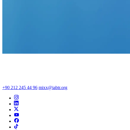
+90 212 245 44 96
mixx@iabtr.org