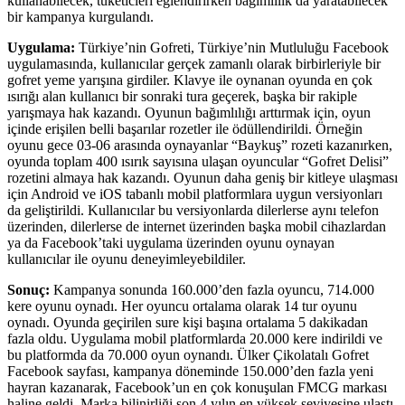
kullanabilecek, tüketicleri eğlendirirken bağımlılık da yaratabilecek
bir kampanya kurgulandı.
Uygulama:
Türkiye’nin Gofreti, Türkiye’nin Mutluluğu Facebook
uygulamasında, kullanıcılar gerçek zamanlı olarak birbirleriyle bir
gofret yeme yarışına girdiler. Klavye ile oynanan oyunda en çok
ısırığı alan kullanıcı bir sonraki tura geçerek, başka bir rakiple
yarışmaya hak kazandı. Oyunun bağımlılığı arttırmak için, oyun
içinde erişilen belli başarılar rozetler ile ödüllendirildi. Örneğin
oyunu gece 03-06 arasında oynayanlar “Baykuş” rozeti kazanırken,
oyunda toplam 400 ısırık sayısına ulaşan oyuncular “Gofret Delisi”
rozetini almaya hak kazandı. Oyunun daha geniş bir kitleye ulaşması
için Android ve iOS tabanlı mobil platformlara uygun versiyonları
da geliştirildi. Kullanıcılar bu versiyonlarda dilerlerse aynı telefon
üzerinden, dilerlerse de internet üzerinden başka mobil cihazlardan
ya da Facebook’taki uygulama üzerinden oyunu oynayan
kullanıcılar ile oyunu deneyimleyebildiler.
Sonuç:
Kampanya sonunda 160.000’den fazla oyuncu, 714.000
kere oyunu oynadı. Her oyuncu ortalama olarak 14 tur oyunu
oynadı. Oyunda geçirilen sure kişi başına ortalama 5 dakikadan
fazla oldu. Uygulama mobil platformlarda 20.000 kere indirildi ve
bu platformda da 70.000 oyun oynandı. Ülker Çikolatalı Gofret
Facebook sayfası, kampanya döneminde 150.000’den fazla yeni
hayran kazanarak, Facebook’un en çok konuşulan FMCG markası
haline geldi. Marka bilinirliği son 4 yılın en yüksek seviyesine ulaştı.