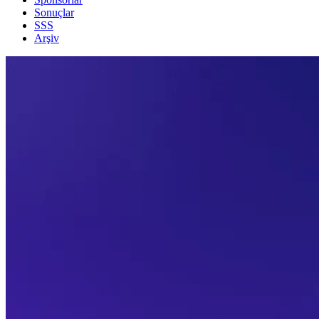
Sonuçlar
SSS
Arşiv