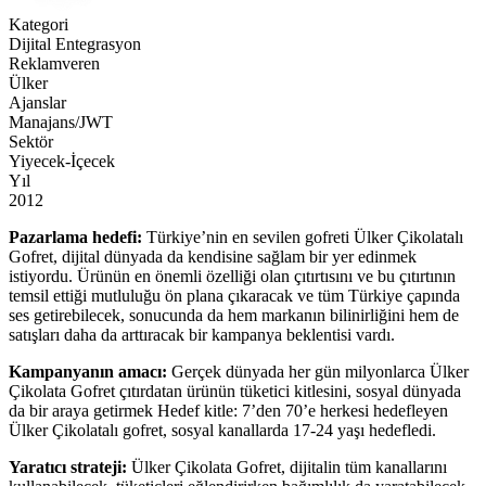
Kategori
Dijital Entegrasyon
Reklamveren
Ülker
Ajanslar
Manajans/JWT
Sektör
Yiyecek-İçecek
Yıl
2012
Pazarlama hedefi:
Türkiye’nin en sevilen gofreti Ülker Çikolatalı
Gofret, dijital dünyada da kendisine sağlam bir yer edinmek
istiyordu. Ürünün en önemli özelliği olan çıtırtısını ve bu çıtırtının
temsil ettiği mutluluğu ön plana çıkaracak ve tüm Türkiye çapında
ses getirebilecek, sonucunda da hem markanın bilinirliğini hem de
satışları daha da arttıracak bir kampanya beklentisi vardı.
Kampanyanın amacı:
Gerçek dünyada her gün milyonlarca Ülker
Çikolata Gofret çıtırdatan ürünün tüketici kitlesini, sosyal dünyada
da bir araya getirmek Hedef kitle: 7’den 70’e herkesi hedefleyen
Ülker Çikolatalı gofret, sosyal kanallarda 17-24 yaşı hedefledi.
Yaratıcı strateji:
Ülker Çikolata Gofret, dijitalin tüm kanallarını