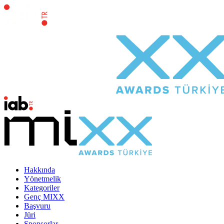
Hakkında
Yönetmelik
Kategoriler
Genç MIXX
Başvuru
Jüri
Sponsorlar