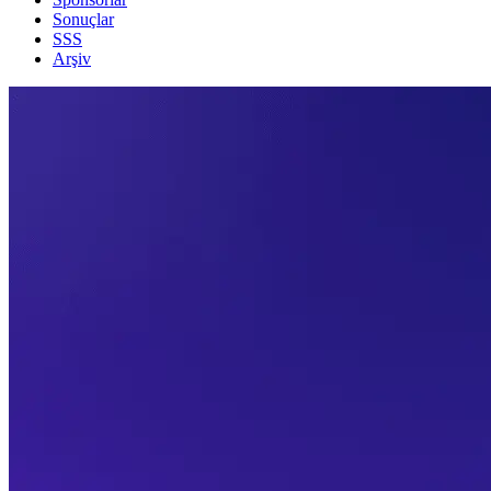
Sonuçlar
SSS
Arşiv