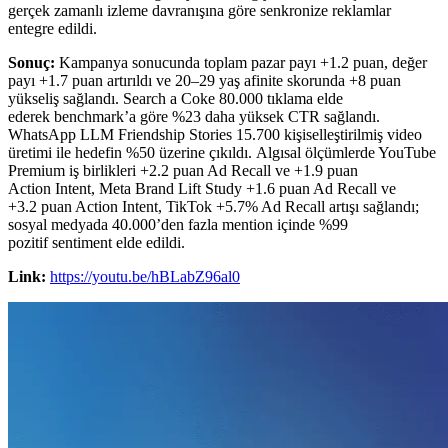
gerçek zamanlı izleme davranışına göre senkronize reklamlar
entegre edildi.
Sonuç:
K
ampanya sonucunda toplam pazar payı +
1.2 puan, değer
payı +1.7 puan artırıldı ve 20–29 yaş afinite skorunda +8 puan
yükseliş sağlandı. Search a Coke 80.000 tıklama elde
ederek benchmark’a göre %23 daha yüksek CTR sağlandı.
WhatsApp LLM Friendship Stories 15.700 kişiselleştirilmiş video
üretimi ile hedefin %50 üzerine çıkıldı. Algısal ölçümlerde YouTube
Premium iş birlikleri +2.2 puan Ad Recall ve +1.9 puan
Action Intent, Meta Brand Lift Study +1.6 puan Ad Recall ve
+3.2 puan Action Intent, TikTok +5.7% Ad Recall artışı sağlandı;
sosyal medyada 40.000’den fazla mention içinde %99
pozitif sentiment elde edildi.
Link:
https://youtu.be/hBLabZ96al0