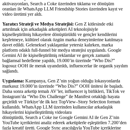
aktivasyonları, Search a Coke üzerinden tıklama ve dönüşüm
oranları ile WhatsApp LLM Friendship Stories üzerinden kayıt ve
video üretimi yer aldı.
Yaratıcı Strateji ve Medya Stratejisi:
Gen Z kitlesinde etki
artırılmak için arkadaşlık arketipleri AI teknolojisiyle
kişiselleştirilmiş hikayelere dönüştürüldü ve gençler kendilerini
keşfetmeye, kültürel olarak özgün marka deneyimlerine katılmaya
davet edildi. Geleneksel yaklaşımlar yetersiz kalırken, marka
platform odaklı full-funnel bir medya stratejisi uygulandı. Google
Gemini AI ile kişiselleştirilmiş reklamlar ve gerçek zamanlı
bağlamsal hedefleme yapıldı, 19.000’in üzerinde “Who Dis?”
logosuz OOH ile merak uyandırıldı, influencerlar ile organik yayılım
sağlandı.
Uygulama:
Kampanya, Gen Z’nin yoğun olduğu lokasyonlarda
markasız 19.000’in üzerinde “Who Dis?” OOH ünitesi ile başladı.
Daha sonra arketip temalı AV’ler, influencer iş birlikleri, TikTok ve
Instagram’da “Who Dis Challenge” ile Manifest ortaklığı hayata
geçirildi ve Türkiye’de ilk kez TopView–Story Selection formatı
kullanıldı. WhatsApp LLM üzerinden kullanıcılar arkadaşlık
hikayelerini kişiselleştirilmiş videolara
dönüştürdü, Search a Coke ise Google Gemini AI ile Gen Z’nin
YouTube içeriklerini analiz ederek arketiplerle eşleştirilen 7.200’den
fazla kreatif üretti. Google Sync aracılığıyla YouTube içeriklerine