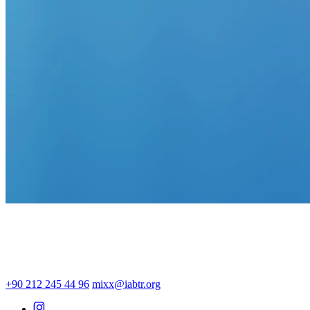
+90 212 245 44 96
mixx@iabtr.org