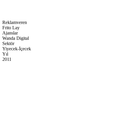
Kategori
Sosyal Medya Aplikasyonları
Reklamveren
Frito Lay
Ajanslar
Wanda Digital
Sektör
Yiyecek-İçecek
Yıl
2011