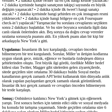
verdiler. • 2 dakika içinde twitter’da en çok hangi kelime yazılacak?
• 2 dakika içerisinde hangisi sanatçının takipçi sayısında en büyük
değişim yaşanacak? • 2 dakika içinde ilk tweet’i hangi sanatçı
atacak? • 2 dakika içerisinde hangi şehirden en çok instagram resmi
yüklenecek? • 2 dakika içinde hangi bölgeye en çok Foursquare
check-in’i yapılacak? Yarışmacılar bu sorulara cevaplarını seçtikten
sonra 2 dakikayı başlattılar. Ve bu süre boyunca sorularla ilgili data
canlı olarak önlerinden aktı. Beş soruya da doğru cevap verenler
sıralama sorusuyla puanını aldı. En yüksek puanı alan bir kişi bir
arkadaşıyla New York’a gitti.
Uygulama:
İnsanların ilk kez karşılaştığı, cevapları önceden
bilinemeyen bir test kurgulandı. Sorular, Miller’ın iletişim kodlarına
uygun olarak gece, müzik, eğlence ve bunlarla özdeşleşen dünya
şehirlerinden oluştu. Test büyük ilgi gördü, özellikle Miller hedef
kitlesi olan Twitter, Magger gibi sitelerden gelen ziyaretçilerde,
sitede geçirilen süre ortalama 30 dakikayı buldu Sosyal medya
kanallarının gerçek zamanlı API’lerini kullanarak tüm dünyada anlık
olarak yapılan paylaşımları gerçek zamanlı olarak görüntülendi.
İnsanlar ilk kez gerçek zamanlı ve cevapları önceden bilinemeyen
bir testle karşılaştı.
Sonuç:
Onbinlerce katılımcı New York’a gitmek için eğlenerek
yarıştı. Test sonucu herkes için tatmin edici oldu ve sosyal medyada
bu konuda bir tartışma yaşanmadı. Sitede geçirilen ortalama süre 6
dakikaya yakın olurken Miller hedef kitlesinin yoğun olduğu