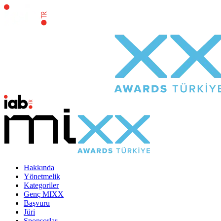
Hakkında
Yönetmelik
Kategoriler
Genç MIXX
Başvuru
Jüri
Sponsorlar