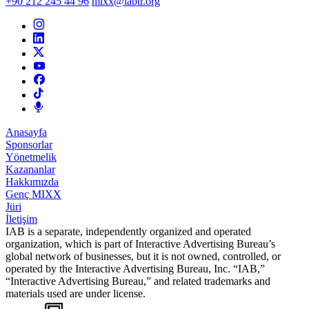
+90 212 245 44 96
mixx@iabtr.org
Anasayfa
Sponsorlar
Yönetmelik
Kazananlar
Hakkımızda
Genç MIXX
Jüri
İletişim
IAB is a separate, independently organized and operated
organization, which is part of Interactive Advertising Bureau’s
global network of businesses, but it is not owned, controlled, or
operated by the Interactive Advertising Bureau, Inc. “IAB,”
“Interactive Advertising Bureau,” and related trademarks and
materials used are under license.
WEB