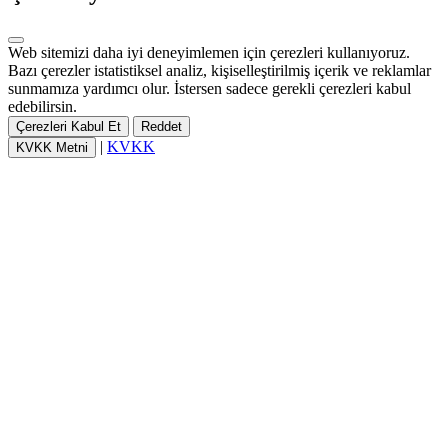
Web sitemizi daha iyi deneyimlemen için çerezleri kullanıyoruz.
Bazı çerezler istatistiksel analiz, kişiselleştirilmiş içerik ve reklamlar
sunmamıza yardımcı olur. İstersen sadece gerekli çerezleri kabul
edebilirsin.
Çerezleri Kabul Et
Reddet
|
KVKK
KVKK Metni