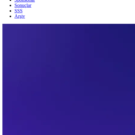
Sonuçlar
SSS
Arşiv