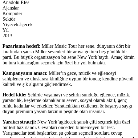
Anadolu Efes
Ajanslar
Kompüter
Sektör
Yiyecek-İçecek
Yıl
2013
Pazarlama hedefi:
Miller Music Tour her sene, dünyanın dört bir
tarafından şanslı Miller sevenleri bir araya getiren beş günlük bir
parti. Bu büyük organizasyon bu sene New York’taydı. Amaç kimin
bu tura katılacağını seçmek için özel bir yol bulmaktı.
Kampanyanın amacı:
Miller’ın gece, müzik ve eğlenceyi
sahiplenen ve uluslarası kimliğine uygun bir tonda; kendine güvenli,
kaliteli ve şık algısını güçlendirmek.
Hedef kitle:
Şehirde yaşamayı ve şehrin sunduğu eğlence, müzik,
yaratıcılık, keşfetme olanaklarını seven, sosyal olarak aktif, genç
ruhlu kadınlar ve erkekler. Yaratıcılıktan etkilenen & başarıya saygı
duyan premium yaşam tarzının peşinde olan insanlar.
Yaratıcı strateji:
New York’agidecek şanslı çifti seçmek için özel
bir test hazırlandı. Cevapları önceden bilinemeyen bir test.
Yarışmacılar testi başlatırken şu çoktan seçmeli sorulara cevap