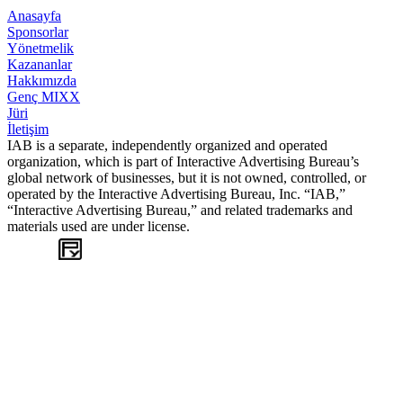
Anasayfa
Sponsorlar
Yönetmelik
Kazananlar
Hakkımızda
Genç MIXX
Jüri
İletişim
IAB is a separate, independently organized and operated
organization, which is part of Interactive Advertising Bureau’s
global network of businesses, but it is not owned, controlled, or
operated by the Interactive Advertising Bureau, Inc. “IAB,”
“Interactive Advertising Bureau,” and related trademarks and
materials used are under license.
WEB
TASARIM