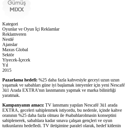
Kategori
Oyunlar ve Oyun İçi Reklamlar
Reklamveren
Nestlé
Ajanslar
Maxus Global
Sektör
Yiyecek-İçecek
Yıl
2015
Pazarlama hedefi:
%25 daha fazla kahvesiyle geceyi uzun uzun
yaşamak ve sabahları güne iyi başlamak isteyenler için yeni Nescafé
3ü1 Arada EXTRA’nın lasnmanını yapmak ve marka bilinirliği
yaratmak.
Kampanyanın amacı:
TV lansmanı yapılan Nescafé 3ü1 arada
EXTRA, geceleri sahiplenmek istiyordu, bu nedenle, içinde kahve
oranının %25 daha fazla olması ile #sabahlarolmasin konseptini
sahiplenerek, sabahlara kadar sınava çalışan gençleri ve oyun
tutkunlarını hedefledi. TV iletişimine paralel olarak, hedef kitlenin