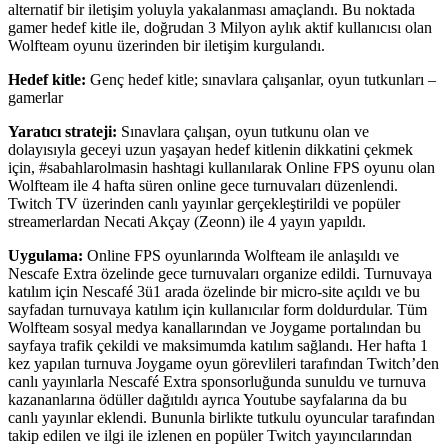
alternatif bir iletişim yoluyla yakalanması amaçlandı. Bu noktada
gamer hedef kitle ile, doğrudan 3 Milyon aylık aktif kullanıcısı olan
Wolfteam oyunu üzerinden bir iletişim kurgulandı.
Hedef kitle:
Genç hedef kitle; sınavlara çalışanlar, oyun tutkunları –
gamerlar
Yaratıcı strateji:
Sınavlara çalışan, oyun tutkunu olan ve
dolayısıyla geceyi uzun yaşayan hedef kitlenin dikkatini çekmek
için, #sabahlarolmasin hashtagi kullanılarak Online FPS oyunu olan
Wolfteam ile 4 hafta süren online gece turnuvaları düzenlendi.
Twitch TV üzerinden canlı yayınlar gerçekleştirildi ve popüler
streamerlardan Necati Akçay (Zeonn) ile 4 yayın yapıldı.
Uygulama:
Online FPS oyunlarında Wolfteam ile anlaşıldı ve
Nescafe Extra özelinde gece turnuvaları organize edildi. Turnuvaya
katılım için Nescafé 3ü1 arada özelinde bir micro-site açıldı ve bu
sayfadan turnuvaya katılım için kullanıcılar form doldurdular. Tüm
Wolfteam sosyal medya kanallarından ve Joygame portalından bu
sayfaya trafik çekildi ve maksimumda katılım sağlandı. Her hafta 1
kez yapılan turnuva Joygame oyun görevlileri tarafından Twitch’den
canlı yayınlarla Nescafé Extra sponsorluğunda sunuldu ve turnuva
kazananlarına ödüller dağıtıldı ayrıca Youtube sayfalarına da bu
canlı yayınlar eklendi. Bununla birlikte tutkulu oyuncular tarafından
takip edilen ve ilgi ile izlenen en popüler Twitch yayıncılarından