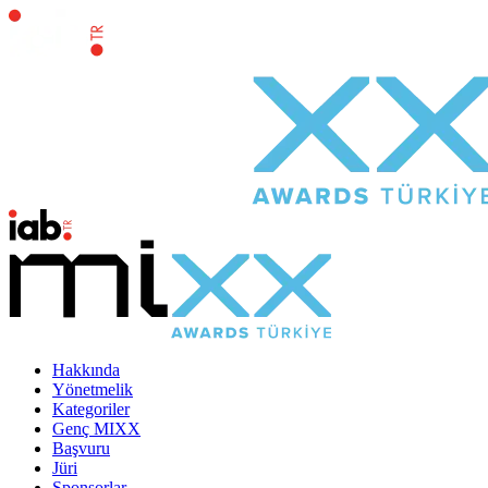
Hakkında
Yönetmelik
Kategoriler
Genç MIXX
Başvuru
Jüri
Sponsorlar