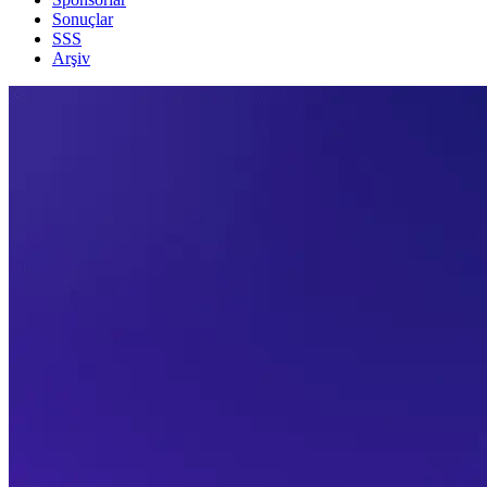
Sonuçlar
SSS
Arşiv