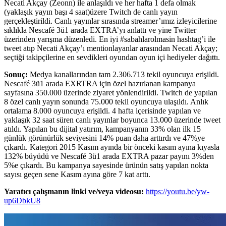
Necati Akçay (Zeonn) ile anlaşıldı ve her hafta 1 defa olmak
(yaklaşık yayın başı 4 saat)üzere Twitch de canlı yayın
gerçekleştirildi. Canlı yayınlar sırasında streamer’ımız izleyicilerine
sıklıkla Nescafé 3ü1 arada EXTRA’yı anlattı ve yine Twitter
üzerinden yarışma düzenledi. En iyi #sabahlarolmasin hashtag’i ile
tweet atıp Necati Akçay’ı mentionlayanlar arasından Necati Akçay;
seçtiği takipçilerine en sevdikleri oyundan oyun içi hediyeler dağıttı.
Sonuç:
Medya kanallarından tam 2.306.713 tekil oyuncuya erişildi.
Nescafé 3ü1 arada EXRTRA için özel hazırlanan kampanya
sayfasına 350.000 üzerinde ziyaret yönlendirildi. Twitch de yapılan
8 özel canlı yayın sonunda 75.000 tekil oyuncuya ulaşıldı. Anlık
ortalama 8.000 oyuncuya erişildi. 4 hafta içerisinde yapılan ve
yaklaşık 32 saat süren canlı yayınlar boyunca 13.000 üzerinde tweet
atıldı. Yapılan bu dijital yatırım, kampanyanın 33% olan ilk 15
günlük görünürlük seviyesini 14% puan daha arttırdı ve 47%ye
çıkardı. Kategori 2015 Kasım ayında bir önceki kasım ayına kıyasla
132% büyüdü ve Nescafé 3ü1 arada EXTRA pazar payını 3%den
5%e çıkardı. Bu kampanya sayesinde ürünün satış yapılan nokta
sayısı geçen sene Kasım ayına göre 7 kat arttı.
Yaratıcı çalışmanın linki ve/veya videosu:
https://youtu.be/yw-
up6DbkU8