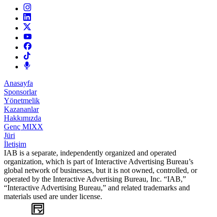
Anasayfa
Sponsorlar
Yönetmelik
Kazananlar
Hakkımızda
Genç MIXX
Jüri
İletişim
IAB is a separate, independently organized and operated
organization, which is part of Interactive Advertising Bureau’s
global network of businesses, but it is not owned, controlled, or
operated by the Interactive Advertising Bureau, Inc. “IAB,”
“Interactive Advertising Bureau,” and related trademarks and
materials used are under license.
WEB
TASARIM