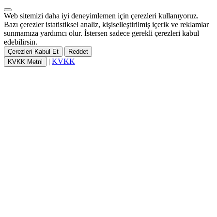
Web sitemizi daha iyi deneyimlemen için çerezleri kullanıyoruz.
Bazı çerezler istatistiksel analiz, kişiselleştirilmiş içerik ve reklamlar
sunmamıza yardımcı olur. İstersen sadece gerekli çerezleri kabul
edebilirsin.
Çerezleri Kabul Et
Reddet
|
KVKK
KVKK Metni