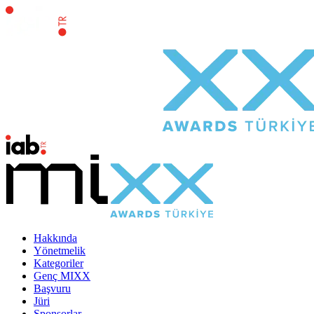
Hakkında
Yönetmelik
Kategoriler
Genç MIXX
Başvuru
Jüri
Sponsorlar