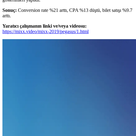
Sonuç:
Conversion rate %21 arttı, CPA %13 düştü, bilet satışı %9.7
arttı.
Yaratıcı çalışmanın linki ve/veya videosu:
https://mixx.video/mixx-2019/pegasus/1.html