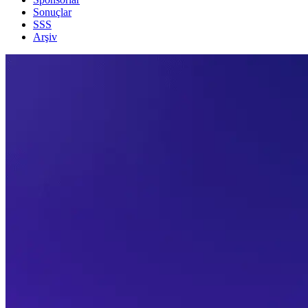
Sonuçlar
SSS
Arşiv