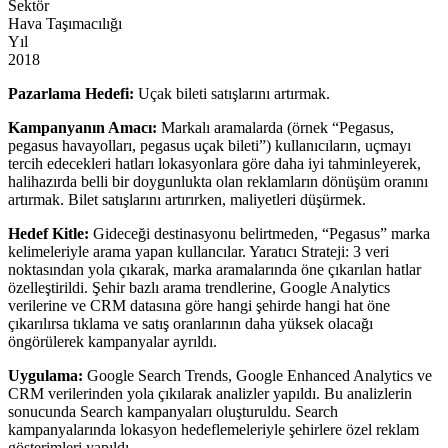
Sektör
Hava Taşımacılığı
Yıl
2018
Pazarlama Hedefi:
Uçak bileti satışlarını artırmak.
Kampanyanın Amacı:
Markalı aramalarda (örnek “Pegasus,
pegasus havayolları, pegasus uçak bileti”) kullanıcıların, uçmayı
tercih edecekleri hatları lokasyonlara göre daha iyi tahminleyerek,
halihazırda belli bir doygunlukta olan reklamların dönüşüm oranını
artırmak. Bilet satışlarını artırırken, maliyetleri düşürmek.
Hedef Kitle:
Gideceği destinasyonu belirtmeden, “Pegasus” marka
kelimeleriyle arama yapan kullancılar. Yaratıcı Strateji: 3 veri
noktasından yola çıkarak, marka aramalarında öne çıkarılan hatlar
özelleştirildi. Şehir bazlı arama trendlerine, Google Analytics
verilerine ve CRM datasına göre hangi şehirde hangi hat öne
çıkarılırsa tıklama ve satış oranlarının daha yüksek olacağı
öngörülerek kampanyalar ayrıldı.
Uygulama:
Google Search Trends, Google Enhanced Analytics ve
CRM verilerinden yola çıkılarak analizler yapıldı. Bu analizlerin
sonucunda Search kampanyaları oluşturuldu. Search
kampanyalarında lokasyon hedeflemeleriyle şehirlere özel reklam
gösterimleri yapıldı.