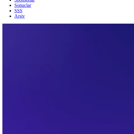
Sonuçlar
SSS
Arşiv