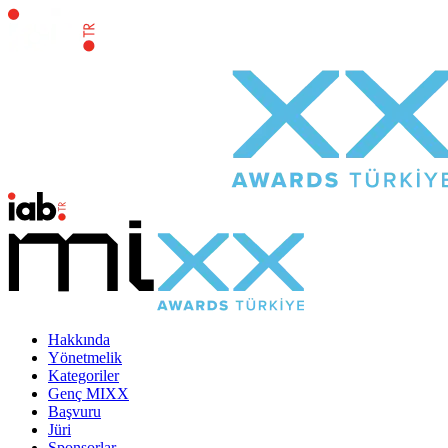
Hakkında
Yönetmelik
Kategoriler
Genç MIXX
Başvuru
Jüri
Sponsorlar