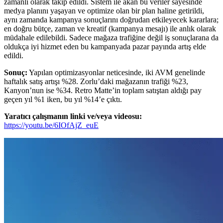
zamanlı olarak takip edildi. Sistem ile akan bu veriler sayesinde
medya planını yaşayan ve optimize olan bir plan haline getirildi,
aynı zamanda kampanya sonuçlarını doğrudan etkileyecek kararlara;
en doğru bütçe, zaman ve kreatif (kampanya mesajı) ile anlık olarak
müdahale edilebildi. Sadece mağaza trafiğine değil iş sonuçlarana da
oldukça iyi hizmet eden bu kampanyada pazar payında artış elde
edildi.
Sonuç:
Yapılan optimizasyonlar neticesinde, iki AVM genelinde
haftalık satış artışı %28. Zorlu’daki mağazanın trafiği %23,
Kanyon’nun ise %34. Retro Matte’in toplam satıştan aldığı pay
geçen yıl %1 iken, bu yıl %14’e çıktı.
Yaratıcı çalışmanın linki ve/veya videosu:
https://youtu.be/6IOfAjZ_euE