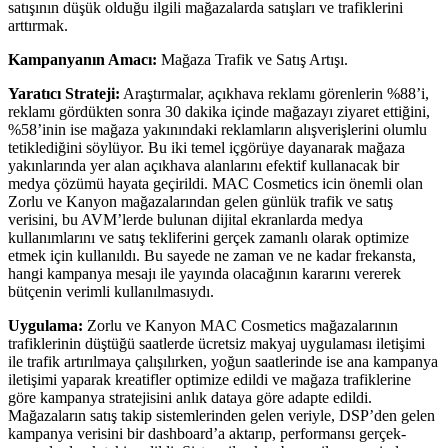
satışının düşük olduğu ilgili mağazalarda satışları ve trafiklerini
arttırmak.
Kampanyanın Amacı:
Mağaza Trafik ve Satış Artışı.
Yaratıcı Strateji:
Araştırmalar, açıkhava reklamı görenlerin %88’i,
reklamı gördükten sonra 30 dakika içinde mağazayı ziyaret ettiğini,
%58’inin ise mağaza yakınındaki reklamların alışverişlerini olumlu
tetiklediğini söylüyor. Bu iki temel içgörüye dayanarak mağaza
yakınlarında yer alan açıkhava alanlarını efektif kullanacak bir
medya çözümü hayata geçirildi. MAC Cosmetics icin önemli olan
Zorlu ve Kanyon mağazalarından gelen günlük trafik ve satış
verisini, bu AVM’lerde bulunan dijital ekranlarda medya
kullanımlarını ve satış tekliferini gerçek zamanlı olarak optimize
etmek için kullanıldı. Bu sayede ne zaman ve ne kadar frekansta,
hangi kampanya mesajı ile yayında olacağının kararını vererek
bütçenin verimli kullanılmasıydı.
Uygulama:
Zorlu ve Kanyon MAC Cosmetics mağazalarının
trafiklerinin düştüğü saatlerde ücretsiz makyaj uygulaması iletişimi
ile trafik artırılmaya çalışılırken, yoğun saatlerinde ise ana kampanya
iletişimi yaparak kreatifler optimize edildi ve mağaza trafiklerine
göre kampanya stratejisini anlık dataya göre adapte edildi.
Mağazaların satış takip sistemlerinden gelen veriyle, DSP’den gelen
kampanya verisini bir dashboard’a aktarıp, performansı gerçek-