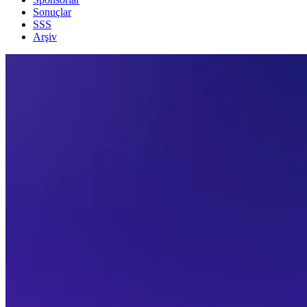
Sonuçlar
SSS
Arşiv