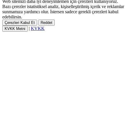
Web sitemizi daha iyi deneyimlemen için çerezleri kullanıyoruz.
Bazı çerezler istatistiksel analiz, kişiselleştirilmiş içerik ve reklamlar
sunmamıza yardımcı olur. İstersen sadece gerekli çerezleri kabul
edebilirsin.
Çerezleri Kabul Et
Reddet
|
KVKK
KVKK Metni