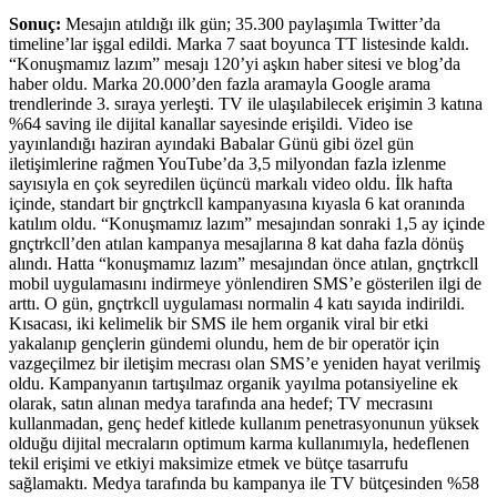
Sonuç:
Mesajın atıldığı ilk gün; 35.300 paylaşımla Twitter’da
timeline’lar işgal edildi. Marka 7 saat boyunca TT listesinde kaldı.
“Konuşmamız lazım” mesajı 120’yi aşkın haber sitesi ve blog’da
haber oldu. Marka 20.000’den fazla aramayla Google arama
trendlerinde 3. sıraya yerleşti. TV ile ulaşılabilecek erişimin 3 katına
%64 saving ile dijital kanallar sayesinde erişildi. Video ise
yayınlandığı haziran ayındaki Babalar Günü gibi özel gün
iletişimlerine rağmen YouTube’da 3,5 milyondan fazla izlenme
sayısıyla en çok seyredilen üçüncü markalı video oldu. İlk hafta
içinde, standart bir gnçtrkcll kampanyasına kıyasla 6 kat oranında
katılım oldu. “Konuşmamız lazım” mesajından sonraki 1,5 ay içinde
gnçtrkcll’den atılan kampanya mesajlarına 8 kat daha fazla dönüş
alındı. Hatta “konuşmamız lazım” mesajından önce atılan, gnçtrkcll
mobil uygulamasını indirmeye yönlendiren SMS’e gösterilen ilgi de
arttı. O gün, gnçtrkcll uygulaması normalin 4 katı sayıda indirildi.
Kısacası, iki kelimelik bir SMS ile hem organik viral bir etki
yakalanıp gençlerin gündemi olundu, hem de bir operatör için
vazgeçilmez bir iletişim mecrası olan SMS’e yeniden hayat verilmiş
oldu. Kampanyanın tartışılmaz organik yayılma potansiyeline ek
olarak, satın alınan medya tarafında ana hedef; TV mecrasını
kullanmadan, genç hedef kitlede kullanım penetrasyonunun yüksek
olduğu dijital mecraların optimum karma kullanımıyla, hedeflenen
tekil erişimi ve etkiyi maksimize etmek ve bütçe tasarrufu
sağlamaktı. Medya tarafında bu kampanya ile TV bütçesinden %58