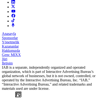
Anasayfa
Sponsorlar
Yönetmelik
Kazananlar
Hakkımızda
Genç MIXX
Jüri
İletişim
IAB is a separate, independently organized and operated
organization, which is part of Interactive Advertising Bureau’s
global network of businesses, but it is not owned, controlled, or
operated by the Interactive Advertising Bureau, Inc. “IAB,”
“Interactive Advertising Bureau,” and related trademarks and
materials used are under license.
WEB
TASARIM