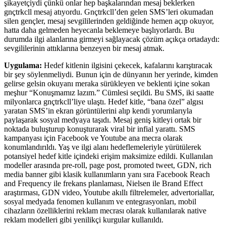
şikayetçiydi çünkü onlar hep başkalarından mesaj beklerken
gnçtrkcll mesaj atıyordu. Gnçtrkcll’den gelen SMS’leri okumadan
silen gençler, mesaj sevgililerinden geldiğinde hemen açıp okuyor,
hatta daha gelmeden heyecanla beklemeye başlıyorlardı. Bu
durumda ilgi alanlarına girmeyi sağlayacak çözüm açıkça ortadaydı:
sevgililerinin attıklarına benzeyen bir mesaj atmak.
Uygulama:
Hedef kitlenin ilgisini çekecek, kafalarını karıştıracak
bir şey söylenmeliydi. Bunun için de dünyanın her yerinde, kimden
gelirse gelsin okuyanı meraka sürükleyen ve beklenti içine sokan
meşhur “Konuşmamız lazım.” Cümlesi seçildi. Bu SMS, iki saatte
milyonlarca gnçtrkcll’liye ulaştı. Hedef kitle, “bana özel” algısı
yaratan SMS’in ekran görüntülerini alıp kendi yorumlarıyla
paylaşarak sosyal medyaya taşıdı. Mesaj geniş kitleyi ortak bir
noktada buluşturup konuşturarak viral bir infial yarattı. SMS
kampanyası için Facebook ve Youtube ana mecra olarak
konumlandırıldı. Yaş ve ilgi alanı hedeflemeleriyle yürütülerek
potansiyel hedef kitle içindeki erişim maksimize edildi. Kullanılan
modeller arasında pre-roll, page post, promoted tweet, GDN, rich
media banner gibi klasik kullanımların yanı sıra Facebook Reach
and Frequency ile frekans planlaması, Nielsen ile Brand Effect
araştırması, GDN video, Youtube akıllı filtrelemeler, advertoriallar,
sosyal medyada fenomen kullanım ve entegrasyonları, mobil
cihazların özelliklerini reklam mecrası olarak kullanılarak native
reklam modelleri gibi yenilikçi kurgular kullanıldı.