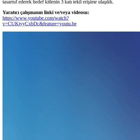
tasarruf ederek hedef kitlenin 3 katı tekil erişime ulaşıldı.
Yaratıcı çalışmanın linki ve/veya videosu:
https://www.youtube.com/watch?
v=CUKiyyCxbDc&feature=youtu.be