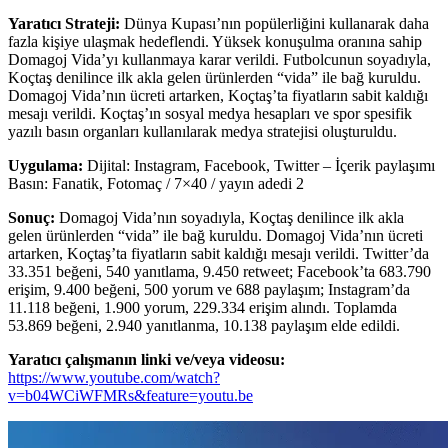
Yaratıcı Strateji:
Dünya Kupası’nın popülerliğini kullanarak daha
fazla kişiye ulaşmak hedeflendi. Yüksek konuşulma oranına sahip
Domagoj Vida’yı kullanmaya karar verildi. Futbolcunun soyadıyla,
Koçtaş denilince ilk akla gelen ürünlerden “vida” ile bağ kuruldu.
Domagoj Vida’nın ücreti artarken, Koçtaş’ta fiyatların sabit kaldığı
mesajı verildi. Koçtaş’ın sosyal medya hesapları ve spor spesifik
yazılı basın organları kullanılarak medya stratejisi oluşturuldu.
Uygulama:
Dijital: Instagram, Facebook, Twitter – İçerik paylaşımı
Basın: Fanatik, Fotomaç / 7×40 / yayın adedi 2
Sonuç:
Domagoj Vida’nın soyadıyla, Koçtaş denilince ilk akla
gelen ürünlerden “vida” ile bağ kuruldu. Domagoj Vida’nın ücreti
artarken, Koçtaş’ta fiyatların sabit kaldığı mesajı verildi. Twitter’da
33.351 beğeni, 540 yanıtlama, 9.450 retweet; Facebook’ta 683.790
erişim, 9.400 beğeni, 500 yorum ve 688 paylaşım; Instagram’da
11.118 beğeni, 1.900 yorum, 229.334 erişim alındı. Toplamda
53.869 beğeni, 2.940 yanıtlanma, 10.138 paylaşım elde edildi.
Yaratıcı çalışmanın linki ve/veya videosu:
https://www.youtube.com/watch?
v=b04WCiWFMRs&feature=youtu.be