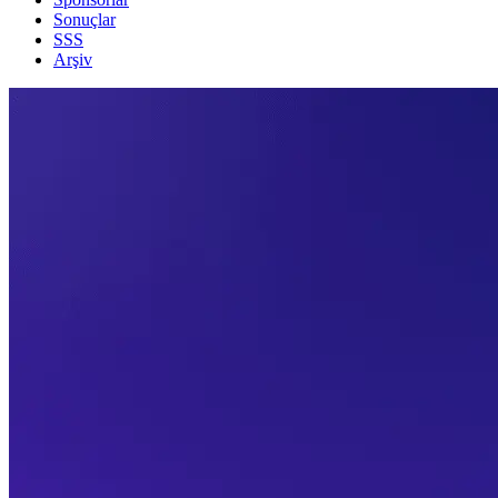
Sonuçlar
SSS
Arşiv