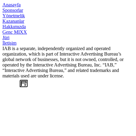
Anasayfa
Sponsorlar
Yönetmelik
Kazananlar
Hakkımızda
Genç MIXX
Jüri
İletişim
IAB is a separate, independently organized and operated
organization, which is part of Interactive Advertising Bureau’s
global network of businesses, but it is not owned, controlled, or
operated by the Interactive Advertising Bureau, Inc. “IAB,”
“Interactive Advertising Bureau,” and related trademarks and
materials used are under license.
WEB
TASARIM