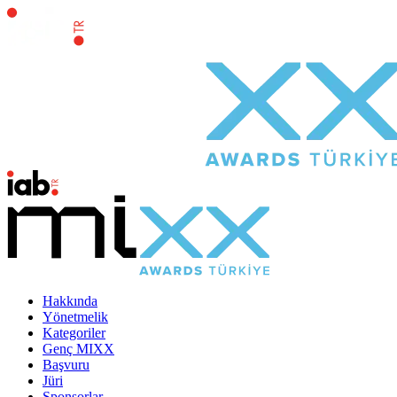
Hakkında
Yönetmelik
Kategoriler
Genç MIXX
Başvuru
Jüri
Sponsorlar