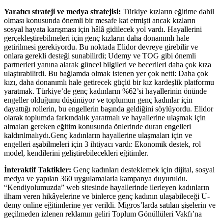
Yaratıcı strateji ve medya stratejisi:
Türkiye kızların eğitime dahil
olması konusunda önemli bir mesafe kat etmişti ancak kızların
sosyal hayata karışması için hâlâ gidilecek yol vardı. Hayallerini
gerçekleştirebilmeleri için genç kızların daha donanımlı hale
getirilmesi gerekiyordu. Bu noktada Elidor devreye girebilir ve
onlara gerekli desteği sunabilirdi; Udemy ve TOG gibi önemli
partnerleri yanına alarak güncel bilgileri ve becerileri daha çok kıza
ulaştırabilirdi. Bu bağlamda olmak istenen yer çok netti: Daha çok
kızı, daha donanımlı hale getirecek güçlü bir kız kardeşlik platformu
yaratmak. Türkiye’de genç kadınların %62’si hayallerinin önünde
engeller olduğunu düşünüyor ve toplumun genç kadınlar için
dayattığı rollerin, bu engellerin başında geldiğini söylüyordu. Elidor
olarak toplumda farkındalık yaratmalı ve hayallerine ulaşmak için
almaları gereken eğitim konusunda önlerinde duran engelleri
kaldırılmalıydı.Genç kadınların hayallerine ulaşmaları için ve
engelleri aşabilmeleri için 3 ihtiyacı vardı: Ekonomik destek, rol
model, kendilerini geliştirebilecekleri eğitimler.
İnteraktif Taktikler:
Genç kadınları desteklemek için dijital, sosyal
medya ve yapılan 360 uygulamalarla kampanya duyuruldu.
“Kendiyolumuzda” web sitesinde hayallerinde ilerleyen kadınların
ilham veren hikâyelerine ve binlerce genç kadının ulaşabileceği U-
demy online eğitimlerine yer verildi. Migros’larda satılan şişelerin ve
geçilmeden izlenen reklamın geliri Toplum Gönüllüleri Vakfı’na