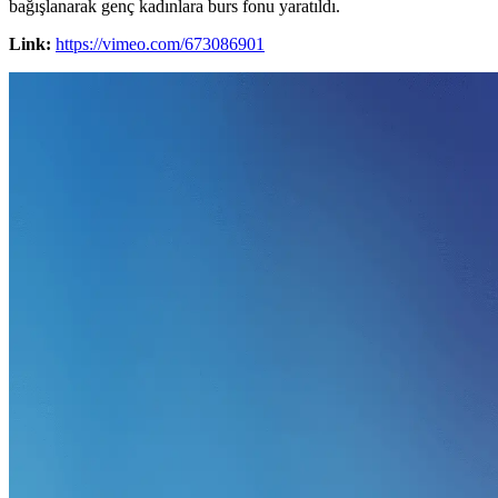
bağışlanarak genç kadınlara burs fonu yaratıldı.
Link:
https://vimeo.com/673086901