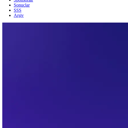
Sonuçlar
SSS
Arşiv