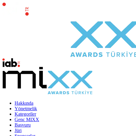
Hakkında
Yönetmelik
Kategoriler
Genç MIXX
Başvuru
Jüri
Sponsorlar