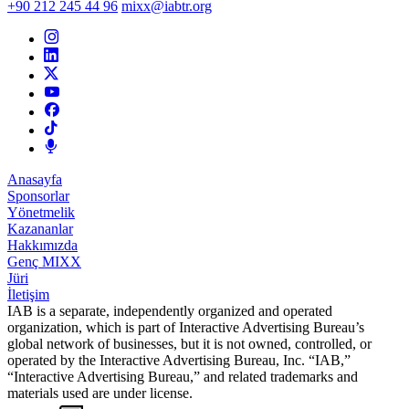
+90 212 245 44 96
mixx@iabtr.org
Anasayfa
Sponsorlar
Yönetmelik
Kazananlar
Hakkımızda
Genç MIXX
Jüri
İletişim
IAB is a separate, independently organized and operated
organization, which is part of Interactive Advertising Bureau’s
global network of businesses, but it is not owned, controlled, or
operated by the Interactive Advertising Bureau, Inc. “IAB,”
“Interactive Advertising Bureau,” and related trademarks and
materials used are under license.