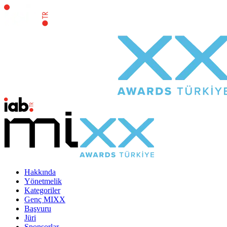
Hakkında
Yönetmelik
Kategoriler
Genç MIXX
Başvuru
Jüri
Sponsorlar