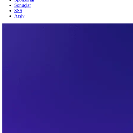
Sonuçlar
SSS
Arşiv