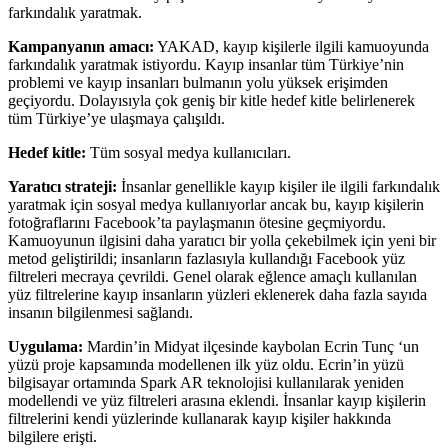
farkındalık yaratmak.
Kampanyanın amacı:
YAKAD, kayıp kişilerle ilgili kamuoyunda
farkındalık yaratmak istiyordu. Kayıp insanlar tüm Türkiye’nin
problemi ve kayıp insanları bulmanın yolu yüksek erişimden
geçiyordu. Dolayısıyla çok geniş bir kitle hedef kitle belirlenerek
tüm Türkiye’ye ulaşmaya çalışıldı.
Hedef kitle:
Tüm sosyal medya kullanıcıları.
Yaratıcı strateji:
İnsanlar genellikle kayıp kişiler ile ilgili farkındalık
yaratmak için sosyal medya kullanıyorlar ancak bu, kayıp kişilerin
fotoğraflarını Facebook’ta paylaşmanın ötesine geçmiyordu.
Kamuoyunun ilgisini daha yaratıcı bir yolla çekebilmek için yeni bir
metod geliştirildi; insanların fazlasıyla kullandığı Facebook yüz
filtreleri mecraya çevrildi. Genel olarak eğlence amaçlı kullanılan
yüz filtrelerine kayıp insanların yüzleri eklenerek daha fazla sayıda
insanın bilgilenmesi sağlandı.
Uygulama:
Mardin’in Midyat ilçesinde kaybolan Ecrin Tunç ‘un
yüzü proje kapsamında modellenen ilk yüz oldu. Ecrin’in yüzü
bilgisayar ortamında Spark AR teknolojisi kullanılarak yeniden
modellendi ve yüz filtreleri arasına eklendi. İnsanlar kayıp kişilerin
filtrelerini kendi yüzlerinde kullanarak kayıp kişiler hakkında
bilgilere erişti.