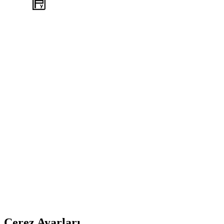
WEB
TASARIM
Çerez Ayarları