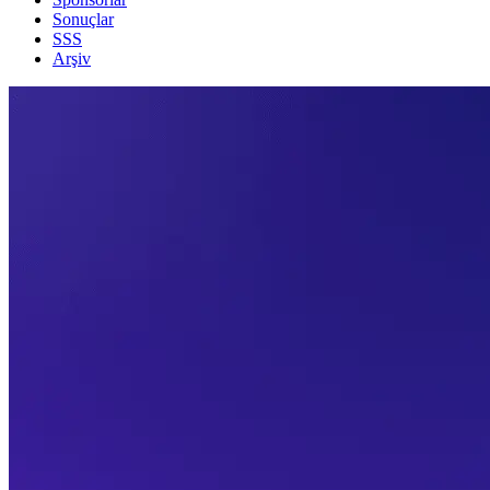
Sonuçlar
SSS
Arşiv