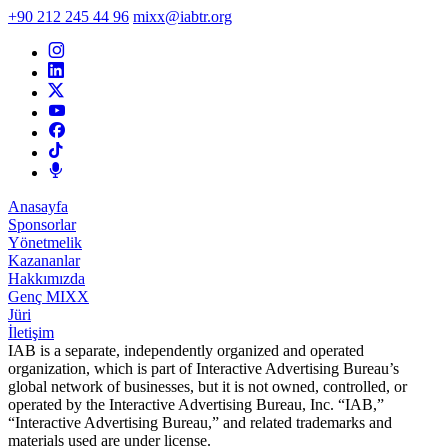
+90 212 245 44 96
mixx@iabtr.org
Anasayfa
Sponsorlar
Yönetmelik
Kazananlar
Hakkımızda
Genç MIXX
Jüri
İletişim
IAB is a separate, independently organized and operated
organization, which is part of Interactive Advertising Bureau’s
global network of businesses, but it is not owned, controlled, or
operated by the Interactive Advertising Bureau, Inc. “IAB,”
“Interactive Advertising Bureau,” and related trademarks and
materials used are under license.