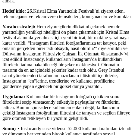
atmak.
Hedef kitle:
26.Kristal Elma Yaratıcılık Festivali’ni ziyaret eden,
reklam ajansı ve reklamveren temsilcileri, konuşmacılar ve konuklar
Yaratıcı strateji:
Hem ziyaretçilerin dikkatini çekmek hem de
yaratıcılığın yenilikçi niteliğini ön plana çıkarmak için Kristal Elma
festival alanında yer alması için yeni bir icat, bir makine yaratmaya
karar verildi. “Instagram filtreleri fotoğraflarımıza tat katıyor, peki
onların gerçekten birer tadı olsaydı, nasıl olurdu?” diye soruldu ve
Dünyanın Instagram Filtresiyle Çalışan İlk Otomatı #instacandy’yi
icat edildi! Instacandy, kullanıcıların Instagram’da kullandıkları
filtrelerin tadına bakabileceği bir şeker makinesiydi. Otomatın
tasarımı da en az içindeki şekerler kadar tatlı oldu. Grey İstanbul
sanat yönetmenleri tarafından hazırlanan illüstratif içeriklerle;
Instagram’ın “en”lerine, trendlerine ve kullanıcı profillerine
gönderme yapan eğlenceli bir görsel dünya yaratıldı.
Uygulama:
Kullanıcılar bir instagram fotoğrafı çekikten sonra
filtrelerini seçip #instacandy etiketiyle paylaştılar ve filtrelerini
tattılar. Bunun için sadece kullanılan etiketi değil, kullanıcının
çektiği Instagram fotoğrafının filtresini de tanıyan ve seçilen filtreye
göre otomatı tetikleyen bir yazılım geliştirildi.
Sonuç:
• Instacandy case videosu 52.000 kullanıcıtarafından izlendi
ve dünyanın her yerinden birçok kullanıcı tarafından sosyal