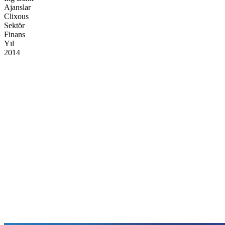
Ajanslar
Clixous
Sektör
Finans
Yıl
2014