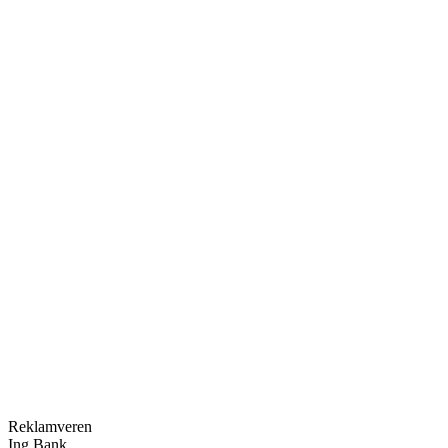
Kategori
Arama Motoru
Reklamveren
Ing Bank