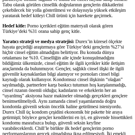
Tabu olarak görülen cinsellik doğrularının gençlerin dikkatlerini
çekebilecek bir yolla gösterilmesi ve dolayısıyla yüksek etkileşim
yaratarak hedef kitleyi Chill ürünü için harekete geçirmek.
Hedef kitle:
Porno içerikleri eğitim materyali olarak gören
Türkiye’deki %31 orana sahip genç kitle.
Yaratıcı strateji ve medya stratejisi:
Durex’in küresel ölçekte
hayata geçirdiği araştırmaya göre Türkiye’deki gençlerin %27’si
hiçbir cinsel eğitim almadığını belirtiyor. Bu konuda dünya
ortalaması ise %10. Cinselliğin aile içinde konuşulmadığını
bildiğimiz ülkemizde, cinsel eğitim ile ilgili içerikler kitle iletişim
araçlarında da bulunmuyor. Gençler, sağlıklı cinsel ilişki ile ilgili
güvenilir kaynaklardan bilgi alamıyor ve pornoları cinsel bilgi
kaynağı olarak kullanıyor. Kondomsuz cinsel ilişkinin “olağan”
sayılmadığı, partnerlere karşı baskıcı tutumun hoş karşılanmadığı,
cinsel rızanın önemli olduğu; kadınların ve erkeklerin her an
“uyarılmış” aksiyona hazır makineler olmadığı gerçekleri gençlere
benimsetilmeliydi. Aynı zamanda cinsel yaşamlarında doğru
kondomla güvenli seksin öncelik haline getirilmesi isteniyordu.
Durex Chill üç kondom çeşidini ekonomik bir pakette bir araya
getirmişti; böylece gençler kendilerini en iyi, en güvende hissettikleri
kondomu masrafsızca bulup, güvenli seksin keyfine
varabileceklerdi. Chill’le birlikte ilk hedef gençlerim porno
performanslarının gerçek olmadığına ikna edilmesiydi. İki emekli