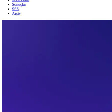
Sonuçlar
SSS
Arşiv