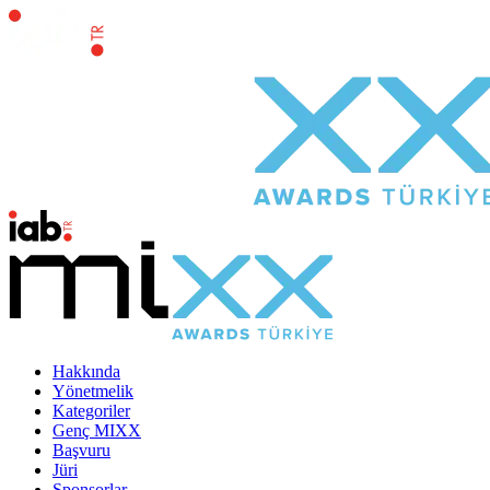
Hakkında
Yönetmelik
Kategoriler
Genç MIXX
Başvuru
Jüri
Sponsorlar