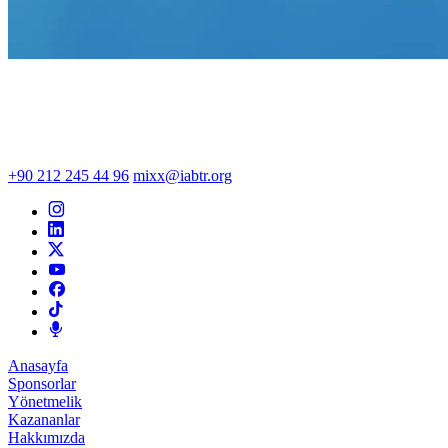
+90 212 245 44 96
mixx@iabtr.org
Anasayfa
Sponsorlar
Yönetmelik
Kazananlar
Hakkımızda