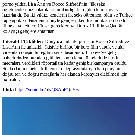
porno yıldızı Lisa Ann ve Rocco Siffredi’nin “ilk seks
öğretmenlerimiz” olarak konumlandığı bir eğitim kampanyası
hazırlandı. Bu iki yıldız, gençlerin ilk seks öğretmeni oldu ve Türkçe
rap yaptıkları lansman filmiyle gençleri, kendi sundukları 6 farklı
filme davet ettiler: Cinsel gerçekleri ve Durex Chill’in sağladığı
kolaylığı gençlere anlattılar.
İnteraktif Taktikler:
Dünyaca ünlü iki pornstar Rocco Siffredi ve
Lisa Ann ile anlaşıldı. İkisiyle birlikte bir hero film yaptık ve altı
videodan oluşan bir eğitim serisi tasarlandı. Türkiye’ye geliş
haberlerinden buradan gittikten sonra kendi ülkelerinde farklı
mecralara verdikleri röportajlara kadar geniş bir kampanya örüldü.
Stickerlar, memeler, influencer entegrasyonlarıyla kampanyanın
doğru ton ve doğru mesajlarla her alanda kapsayıcı olabilmesi için
uğraşıldı.
Link:
https://youtu.be/oNQSApFQeVw