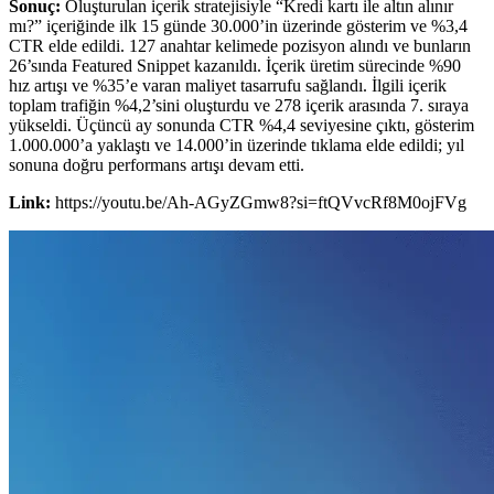
Sonuç:
Oluşturulan içerik stratejisiyle “Kredi kartı ile altın alınır
mı?” içeriğinde ilk 15 günde 30.000’in üzerinde gösterim ve %3,4
CTR elde edildi. 127 anahtar kelimede pozisyon alındı ve bunların
26’sında Featured Snippet kazanıldı. İçerik üretim sürecinde %90
hız artışı ve %35’e varan maliyet tasarrufu sağlandı. İlgili içerik
toplam trafiğin %4,2’sini oluşturdu ve 278 içerik arasında 7. sıraya
yükseldi. Üçüncü ay sonunda CTR %4,4 seviyesine çıktı, gösterim
1.000.000’a yaklaştı ve 14.000’in üzerinde tıklama elde edildi; yıl
sonuna doğru performans artışı devam etti.
Link:
https://youtu.be/Ah-AGyZGmw8?si=ftQVvcRf8M0ojFVg