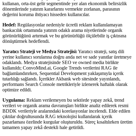
kullanan, orta-üst gelir segmentinde yer alan ekonomik belirsizlik
dönemlerinde yatırım kararlarını vermekte zorlanan, parasının
değerini koruma ihtiyacı hisseden kullanıcılar.
Hedef:
Regülasyonlar nedeniyle ücretli reklam kullanılamayan
bankacılık ortamında yatırım odaklı arama niyetlerinde organik
görünürlüğünü artırmak ve bu görünürlüğü ölçülebilir iş çıktısına
dönüştürmek hedeflendi.
Yaratıcı Strateji ve Medya Stratejisi:
Yaratıcı strateji, satış dili
yerine kullanıcı sorularına doğru anda net ve sade yanıtlar üretmeye
odaklandı. Medya stratejisinde SEO ve owned media birlikte
kullanıldı; ConvoMind.ai, Google Trends verilerini RAG ile
bağlamlandırırken, Sequential Development yaklaşımıyla içerik
tutarlılığı sağlandı. İçerikler Akbank web sitesinde yayınlandı,
performans Search Console metrikleriyle izlenerek haftalık olarak
optimize edildi.
Uygulama:
Reklam verilemeyen bu sektörde yapay zekâ, trend
verileri ve organik arama davranışları birlikte analiz edilerek resmi
BDDK verileriyle aralarındaki korelasyonlar incelendi. Elde edilen
çıktılar doğrultusunda RAG teknolojisi kullanılarak içerik
pazarlaması özelinde kurgular oluşturuldu. Süreç kısaltılırken üretim
tamamen yapay zekâ destekli hale getirildi.