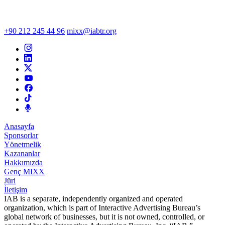
+90 212 245 44 96
mixx@iabtr.org
Anasayfa
Sponsorlar
Yönetmelik
Kazananlar
Hakkımızda
Genç MIXX
Jüri
İletişim
IAB is a separate, independently organized and operated
organization, which is part of Interactive Advertising Bureau’s
global network of businesses, but it is not owned, controlled, or