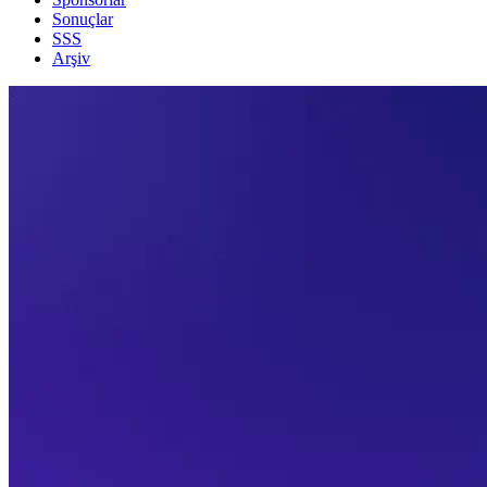
Sonuçlar
SSS
Arşiv