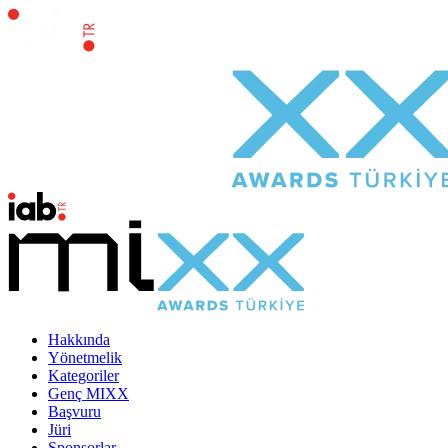
Hakkında
Yönetmelik
Kategoriler
Genç MIXX
Başvuru
Jüri
Sponsorlar