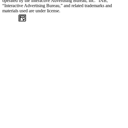
operated by the Interactive Advertising Bureau, Inc. “IAB,”
“Interactive Advertising Bureau,” and related trademarks and
materials used are under license.
WEB
TASARIM