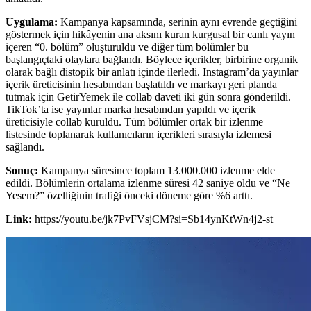
Uygulama:
Kampanya kapsamında, serinin aynı evrende geçtiğini
göstermek için hikâyenin ana aksını kuran kurgusal bir canlı yayın
içeren “0. bölüm” oluşturuldu ve diğer tüm bölümler bu
başlangıçtaki olaylara bağlandı. Böylece içerikler, birbirine organik
olarak bağlı distopik bir anlatı içinde ilerledi. Instagram’da yayınlar
içerik üreticisinin hesabından başlatıldı ve markayı geri planda
tutmak için GetirYemek ile collab daveti iki gün sonra gönderildi.
TikTok’ta ise yayınlar marka hesabından yapıldı ve içerik
üreticisiyle collab kuruldu. Tüm bölümler ortak bir izlenme
listesinde toplanarak kullanıcıların içerikleri sırasıyla izlemesi
sağlandı.
Sonuç:
Kampanya süresince toplam 13.000.000 izlenme elde
edildi. Bölümlerin ortalama izlenme süresi 42 saniye oldu ve “Ne
Yesem?” özelliğinin trafiği önceki döneme göre %6 arttı.
Link:
https://youtu.be/jk7PvFVsjCM?si=Sb14ynKtWn4j2-st