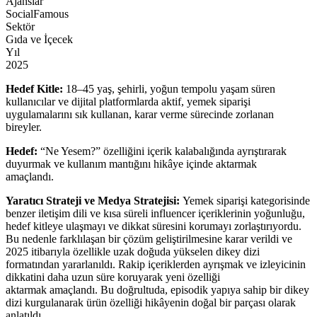
Ajanslar
SocialFamous
Sektör
Gıda ve İçecek
Yıl
2025
Hedef Kitle:
18–45 yaş, şehirli, yoğun tempolu yaşam süren
kullanıcılar ve dijital platformlarda aktif, yemek siparişi
uygulamalarını sık kullanan, karar verme sürecinde zorlanan
bireyler.
Hedef:
“Ne Yesem?” özelliğini içerik kalabalığında ayrıştırarak
duyurmak ve kullanım mantığını hikâye içinde aktarmak
amaçlandı.
Yaratıcı Strateji ve Medya Stratejisi:
Yemek siparişi kategorisinde
benzer iletişim dili ve kısa süreli influencer içeriklerinin yoğunluğu,
hedef kitleye ulaşmayı ve dikkat süresini korumayı zorlaştırıyordu.
Bu nedenle farklılaşan bir çözüm geliştirilmesine karar verildi ve
2025 itibarıyla özellikle uzak doğuda yükselen dikey dizi
formatından yararlanıldı. Rakip içeriklerden ayrışmak ve izleyicinin
dikkatini daha uzun süre koruyarak yeni özelliği
aktarmak amaçlandı. Bu doğrultuda, episodik yapıya sahip bir dikey
dizi kurgulanarak ürün özelliği hikâyenin doğal bir parçası olarak
anlatıldı.