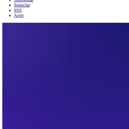
Sonuçlar
SSS
Arşiv