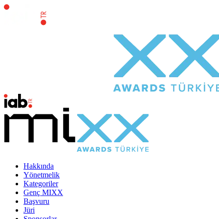
Hakkında
Yönetmelik
Kategoriler
Genç MIXX
Başvuru
Jüri
Sponsorlar