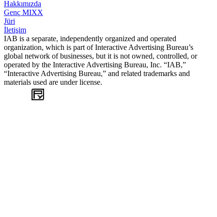
Hakkımızda
Genç MIXX
Jüri
İletişim
IAB is a separate, independently organized and operated
organization, which is part of Interactive Advertising Bureau’s
global network of businesses, but it is not owned, controlled, or
operated by the Interactive Advertising Bureau, Inc. “IAB,”
“Interactive Advertising Bureau,” and related trademarks and
materials used are under license.
WEB
TASARIM