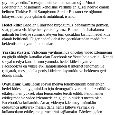
şey hediye edin.” mesajını iletirken her zaman oğlu Murat
Bostancı’nın başarılarını kendisine verilmiş en güzel hediye olarak
belirten Türkiye Ralli Şampiyonu Serdar Bostancı ve oğlunun
hikayesinden yola çıkılarak anlatılmak istendi.
Hedef kitle:
Babalar Günü’nde birçoğumuz babalarımıza gömlek,
saat, pijama vb. klişe hediyeler alıyoruz. Bu nedenle babalarına
anlamlı bir hediye sunmak isteyen tüm çocukları birincil hedef kitle
olarak belirlendi. Diğer hedef kitlesi ise çocuklarından maddi bir
beklentisi olmayan tüm babalardı.
Yaratıcı strateji:
Videonun yayılmasında önceliği video izlenmenin
en güçlü olduğu kanallar olan Facebook ve Youtube’a verildi. Kendi
sosyal medya kanallarının yanında, hedef kitlesi uyan ve
Facebook’ta en yükse etki sahiplerinden 8 internet fenomeni ile
çalışarak, mesajı daha geniş kitlelere duyuruldu ve beklenen geri
dönüş alındı.
Uygulama:
Çalışılacak sosyal medya fenomenlerini belirlerken,
hedef kitlesine uygunlukları için demografik verileri analiz edildi ve
etkileşimi en yüksek olan fenomenler tercih edildi. Fenomenler
etkileşimde ve video izlenmede en güçlü oldukları mecra olan
Facebook’ta kullanıldı. Amaç videoyu izlenmeyi mümkün
olduğunca arttırarak mesajı daha geniş kitleye yaymak ve
kullanıcıların etkileşime girmelerini sağlamaktı. Böylece gelen