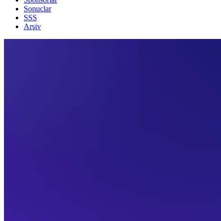
Sonuçlar
SSS
Arşiv