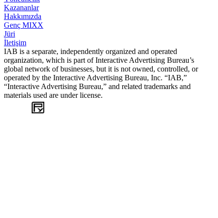
Kazananlar
Hakkımızda
Genç MIXX
Jüri
İletişim
IAB is a separate, independently organized and operated
organization, which is part of Interactive Advertising Bureau’s
global network of businesses, but it is not owned, controlled, or
operated by the Interactive Advertising Bureau, Inc. “IAB,”
“Interactive Advertising Bureau,” and related trademarks and
materials used are under license.
WEB
TASARIM