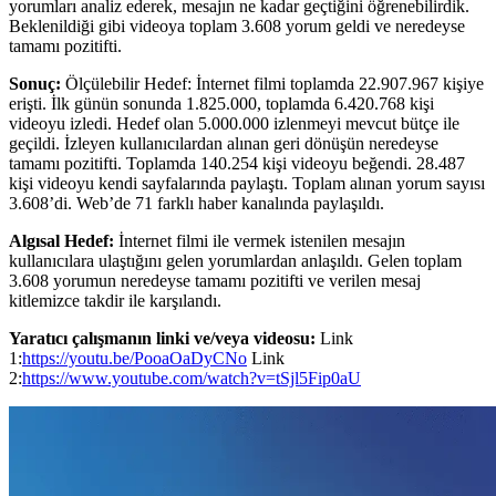
yorumları analiz ederek, mesajın ne kadar geçtiğini öğrenebilirdik.
Beklenildiği gibi videoya toplam 3.608 yorum geldi ve neredeyse
tamamı pozitifti.
Sonuç:
Ölçülebilir Hedef: İnternet filmi toplamda 22.907.967 kişiye
erişti. İlk günün sonunda 1.825.000, toplamda 6.420.768 kişi
videoyu izledi. Hedef olan 5.000.000 izlenmeyi mevcut bütçe ile
geçildi. İzleyen kullanıcılardan alınan geri dönüşün neredeyse
tamamı pozitifti. Toplamda 140.254 kişi videoyu beğendi. 28.487
kişi videoyu kendi sayfalarında paylaştı. Toplam alınan yorum sayısı
3.608’di. Web’de 71 farklı haber kanalında paylaşıldı.
Algısal Hedef:
İnternet filmi ile vermek istenilen mesajın
kullanıcılara ulaştığını gelen yorumlardan anlaşıldı. Gelen toplam
3.608 yorumun neredeyse tamamı pozitifti ve verilen mesaj
kitlemizce takdir ile karşılandı.
Yaratıcı çalışmanın linki ve/veya videosu:
Link
1:
https://youtu.be/PooaOaDyCNo
Link
2:
https://www.youtube.com/watch?v=tSjl5Fip0aU