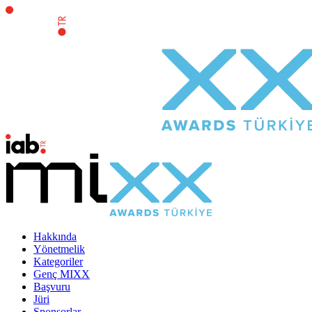
Hakkında
Yönetmelik
Kategoriler
Genç MIXX
Başvuru
Jüri
Sponsorlar