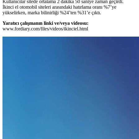
Kullanıcılar sitede ortalama 2 dakika 50 saniye zaman geçirdi.
İkinci el otomobil siteleri arasındaki hatırlama oranı %7’ye
yükselirken, marka bilinirliği %24’ten %31’e çıktı.
Yaratıcı çalışmanın linki ve/veya videosu:
www.fordiary.com/files/videos/ikinciel.html