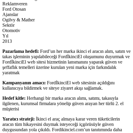
Reklamveren
Ford Otosan
Ajanslar
Ogilvy & Mather
Sektör
Otomotiv
Yıl
2013
Pazarlama hedefi:
Ford’un her marka ikinci el aracın alım, satım ve
takas işleminin yapılabileceği FordİkinciEl oluşumunu duyurmak ve
FordİkinciEl web sitesi hizmetinin lansmanını yaparak güven ve
şeffaflık temelleri üzerine kurulan yeni marka için farkındalık
yaratmak
Kampanyanın amacı:
FordİkinciEl web sitesinin açıldığını
kullanıcıya bildirmek ve siteye ziyaret akışı sağlamak.
Hedef kitle:
Herhangi bir marka aracın alımı, satımı, takasıyla
ilgilenen, kurumsal firmalara yönelip güven arayan her türlü 2. el
müşterisi
Yaratıcı strateji:
İkinci el araç almaya karar veren tüketicilerin
aracın tüm hikayesini duymak isteyeceği içgörüsüyle güven
duygusundan yola çıkıldı. Fordikinciel.com’un tanıtımında daha