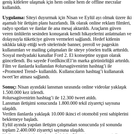
geniş kitlelere ulaşmak için hem online hem de offline mecralar
kullanıldı.
Uygulama:
Siteyi duyurmak için Nisan ve Eylül ayı olmak üzere iki
aşamalı bir iletişim planı hazırlandı. İlk olarak online reklam filmleri,
radyo spotları ve ilanlar ile ana mesaj aktarıldı. Araçların güven
veren ünlülerin sesinden konuşarak kendi hikayelerini anlatmaları ve
dolayısıyla tüketiciye güven vermeleri sağlandı. Hedef kitlenin
sıklıkla takip ettiği web sitelerinde banner, preroll ve pageskin
kullanımları ve mailing çalışmaları ile siteye yönelen trafik arttırıldı.
Sosyal medyadaki kanallar Ford 2. El konseptine uygun olarak
güncellendi. Bu sayede FordİkinciEl’in marka görünürlüğü artırıldı.
Film ve ilanlarda kullanılan #olursagüvenirim hashtag’i ile
«Promoted Trend» kullanıldı. Kullanıcıların hashtag’i kullanarak
tweet’ler atması sağlandı.
Sonuç:
Nisan ayındaki lansman sırasında online videolar yaklaşık
1.500.000 kez izlendi.
#olursagüvenirim hashtag’i ile 12.300 tweet atıldı.
Lansman iletişimi sonucunda 1.800.000 tekil ziyaretçi sayısına
ulaşıldı.
Verilen ilanlarda yaklaşık 10.000 ikinci el otomobil yeni sahiplerini
beklemeye başladı.
Eylül ayında yapılan iletişim çalışmaları sonucunda yıl sonunda
toplam 2.400.000 ziyaretçi sayısına ulaşıldı.