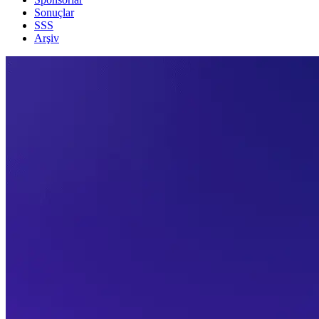
Sonuçlar
SSS
Arşiv