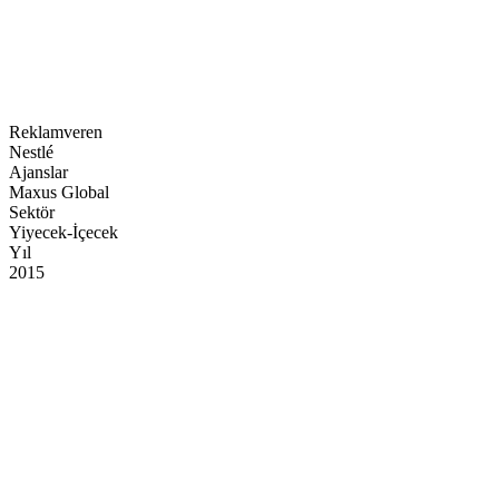
Kategori
Kar Amacı Gütmeyen / Kamu Hizmetleri
Reklamveren
Nestlé
Ajanslar
Maxus Global
Sektör
Yiyecek-İçecek
Yıl
2015