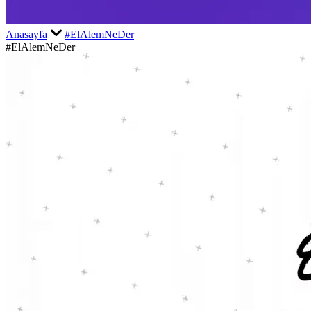
Anasayfa
#ElAlemNeDer
#ElAlemNeDer