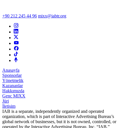
+90 212 245 44 96
mixx@iabtr.org
Anasayfa
Sponsorlar
Yönetmelik
Kazananlar
Hakkımızda
Genç MIXX
Jüri
İletişim
IAB is a separate, independently organized and operated
organization, which is part of Interactive Advertising Bureau’s
global network of businesses, but it is not owned, controlled, or
operated by the Interactive Advertising Bureau, Inc. “IAB,”