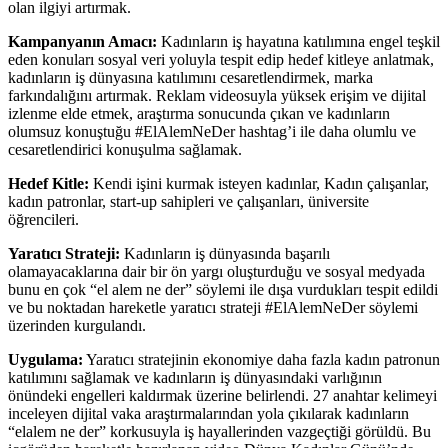
olan ilgiyi artırmak.
Kampanyanın Amacı:
Kadınların iş hayatına katılımına engel teşkil
eden konuları sosyal veri yoluyla tespit edip hedef kitleye anlatmak,
kadınların iş dünyasına katılımını cesaretlendirmek, marka
farkındalığını artırmak. Reklam videosuyla yüksek erişim ve dijital
izlenme elde etmek, araştırma sonucunda çıkan ve kadınların
olumsuz konuştuğu #ElAlemNeDer hashtag’i ile daha olumlu ve
cesaretlendirici konuşulma sağlamak.
Hedef Kitle:
Kendi işini kurmak isteyen kadınlar, Kadın çalışanlar,
kadın patronlar, start-up sahipleri ve çalışanları, üniversite
öğrencileri.
Yaratıcı Strateji:
Kadınların iş dünyasında başarılı
olamayacaklarına dair bir ön yargı oluşturduğu ve sosyal medyada
bunu en çok “el alem ne der” söylemi ile dışa vurdukları tespit edildi
ve bu noktadan hareketle yaratıcı strateji #ElAlemNeDer söylemi
üzerinden kurgulandı.
Uygulama:
Yaratıcı stratejinin ekonomiye daha fazla kadın patronun
katılımını sağlamak ve kadınların iş dünyasındaki varlığının
önündeki engelleri kaldırmak üzerine belirlendi. 27 anahtar kelimeyi
inceleyen dijital vaka araştırmalarından yola çıkılarak kadınların
“elalem ne der” korkusuyla iş hayallerinden vazgeçtiği görüldü. Bu