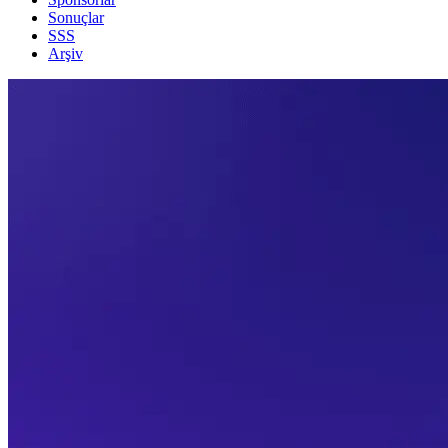
Sonuçlar
SSS
Arşiv