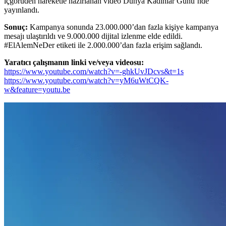
içgörüden hareketle hazırlanan video Dünya Kadınlar Günü’nde
yayınlandı.
Sonuç:
Kampanya sonunda 23.000.000’dan fazla kişiye kampanya
mesajı ulaştırıldı ve 9.000.000 dijital izlenme elde edildi.
#ElAlemNeDer etiketi ile 2.000.000’dan fazla erişim sağlandı.
Yaratıcı çalışmanın linki ve/veya videosu:
https://www.youtube.com/watch?v=-ghkUvJDcvs&t=1s
https://www.youtube.com/watch?v=yM6uWtCQK-
w&feature=youtu.be