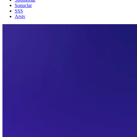
Sonuçlar
SSS
Arşiv