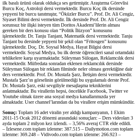
ilk basılı ürünü olarak oldukça ses getirmiştir. Araştırma Görevlisi
Burcu Koç, Astroloji dersi vermektedir. Burcu Koç ilk dersinde
yepyeni bir burcu tanıtmıştır, “Öküzler Burcu”. Prof. Dr. Ali Cengiz,
Siyaset Bilimi dersi vermektedir. İlk dersinde Prof. Dr. Ali Cengiz
sorunsuz bir ilişki isteyen tüm Doritos Akademi’lilerin alması
gereken bir ders konusu olan “Politik İlüzyon” konusunu
işlemektedir. Dr. Tanju Tanjant, Matematik dersi vermektedir. Tanju
Tanjant bu dersinde yepyeni bir şekil olan “Fritosgen” konusunu
işlemektedir. Doç. Dr. Soysal Medya, Hayat Bilgisi dersi
vermektedir. Soysal Medya, bu ilk derste öğrencileri sanal ortamdaki
tehlikelere karşı uyarmaktadır. Süleyman Sülogan, Reklamcılık dersi
vermektedir. Müfredata sonradan eklenen reklamcılık dersinde
Süleyman Sülogan bir reklam filminde neler olması gerektiğine dair
ders vermektedir. Prof. Dr. Mustafa Şarz, İletişim dersi vermektedir.
Mustafa Şarz’ın görselinin görülmediği bu uygulamalı derste Prof.
Dr. Mustafa Şarz, eski sevgiliyle mesajlaşma tekniklerini
anlatmaktadır. Bu virallerin hepsi, öncelikle Facebook, Twitter ve
Youtube olmak üzere ana sosyal medya kanallarımızda yer
almaktadır. User channel’larından da bu virallere erişim mümkündür.
Sonuç:
Toplam 16 adet viralin yer aldığı kampanyanın, 1 Ekim
2011-15 Ocak 2012 dönemi arasındaki sonuçları: – Ders videoları 3
ayda toplam 2 milyon kez izlendi. – 3,56% averaj CTR elde edildi.
– İzlesene.com toplam izlenme: 387.515 – Dailymotion.com toplam
izlenme: 369.248 – Vidivodo.com toplam izlenme: 266.923 –