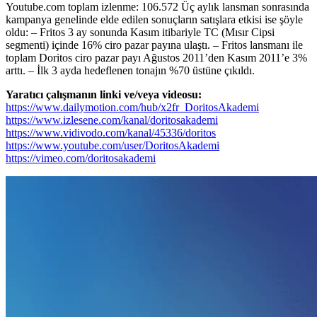
Youtube.com toplam izlenme: 106.572 Üç aylık lansman sonrasında
kampanya genelinde elde edilen sonuçların satışlara etkisi ise şöyle
oldu: – Fritos 3 ay sonunda Kasım itibariyle TC (Mısır Cipsi
segmenti) içinde 16% ciro pazar payına ulaştı. – Fritos lansmanı ile
toplam Doritos ciro pazar payı Ağustos 2011’den Kasım 2011’e 3%
arttı. – İlk 3 ayda hedeflenen tonajın %70 üstüne çıkıldı.
Yaratıcı çalışmanın linki ve/veya videosu:
https://www.dailymotion.com/hub/x2fr_DoritosAkademi
https://www.izlesene.com/kanal/doritosakademi
https://www.vidivodo.com/kanal/45336/doritos
https://www.youtube.com/user/DoritosAkademi
https://vimeo.com/doritosakademi