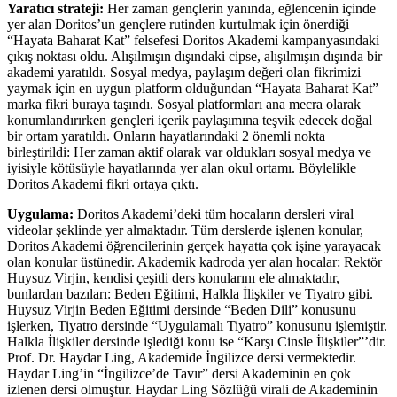
Yaratıcı strateji:
Her zaman gençlerin yanında, eğlencenin içinde
yer alan Doritos’un gençlere rutinden kurtulmak için önerdiği
“Hayata Baharat Kat” felsefesi Doritos Akademi kampanyasındaki
çıkış noktası oldu. Alışılmışın dışındaki cipse, alışılmışın dışında bir
akademi yaratıldı. Sosyal medya, paylaşım değeri olan fikrimizi
yaymak için en uygun platform olduğundan “Hayata Baharat Kat”
marka fikri buraya taşındı. Sosyal platformları ana mecra olarak
konumlandırırken gençleri içerik paylaşımına teşvik edecek doğal
bir ortam yaratıldı. Onların hayatlarındaki 2 önemli nokta
birleştirildi: Her zaman aktif olarak var oldukları sosyal medya ve
iyisiyle kötüsüyle hayatlarında yer alan okul ortamı. Böylelikle
Doritos Akademi fikri ortaya çıktı.
Uygulama:
Doritos Akademi’deki tüm hocaların dersleri viral
videolar şeklinde yer almaktadır. Tüm derslerde işlenen konular,
Doritos Akademi öğrencilerinin gerçek hayatta çok işine yarayacak
olan konular üstünedir. Akademik kadroda yer alan hocalar: Rektör
Huysuz Virjin, kendisi çeşitli ders konularını ele almaktadır,
bunlardan bazıları: Beden Eğitimi, Halkla İlişkiler ve Tiyatro gibi.
Huysuz Virjin Beden Eğitimi dersinde “Beden Dili” konusunu
işlerken, Tiyatro dersinde “Uygulamalı Tiyatro” konusunu işlemiştir.
Halkla İlişkiler dersinde işlediği konu ise “Karşı Cinsle İlişkiler”’dir.
Prof. Dr. Haydar Ling, Akademide İngilizce dersi vermektedir.
Haydar Ling’in “İngilizce’de Tavır” dersi Akademinin en çok
izlenen dersi olmuştur. Haydar Ling Sözlüğü virali de Akademinin