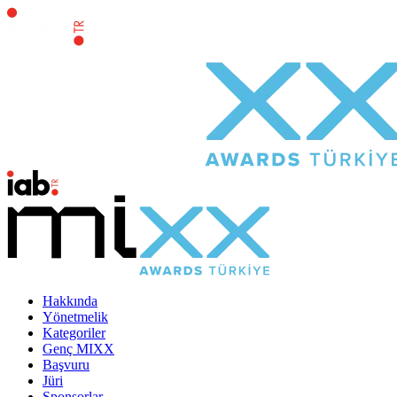
Hakkında
Yönetmelik
Kategoriler
Genç MIXX
Başvuru
Jüri
Sponsorlar