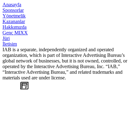
Anasayfa
Sponsorlar
Yönetmelik
Kazananlar
Hakkımızda
Genç MIXX
Jüri
İletişim
IAB is a separate, independently organized and operated
organization, which is part of Interactive Advertising Bureau’s
global network of businesses, but it is not owned, controlled, or
operated by the Interactive Advertising Bureau, Inc. “IAB,”
“Interactive Advertising Bureau,” and related trademarks and
materials used are under license.
WEB
TASARIM