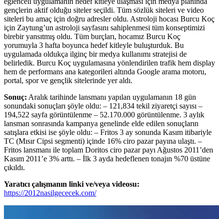
eğlenceli uygulamanın hedef kitleye ulaşması için medya planında
gençlerin aktif olduğu siteler seçildi. Tüm sözlük siteleri ve video
siteleri bu amaç için doğru adresler oldu. Astroloji hocası Burcu Koç
için Zaytung’un astroloji sayfasını sahiplenmesi tüm konseptimizi
birebir yansıtmış oldu. Tüm burçları, hocamız Burcu Koç
yorumuyla 3 hafta boyunca hedef kitleyle buluşturduk. Bu
uygulamada oldukça ilginç bir medya kullanımı stratejisi de
belirledik. Burcu Koç uygulamasına yönlendirilen trafik hem display
hem de performans ana kategorileri altında Google arama motoru,
portal, spor ve gençlik sitelerinde yer aldı.
Sonuç:
Aralık tarihinde lansmanı yapılan uygulamanın 18 gün
sonundaki sonuçları şöyle oldu: – 121,834 tekil ziyaretçi sayısı –
194,522 sayfa görüntülenme – 52.170.000 görüntülenme. 3 aylık
lansman sonrasında kampanya genelinde elde edilen sonuçların
satışlara etkisi ise şöyle oldu: – Fritos 3 ay sonunda Kasım itibariyle
TC (Mısır Cipsi segmenti) içinde 16% ciro pazar payına ulaştı. –
Fritos lansmanı ile toplam Doritos ciro pazar payı Ağustos 2011’den
Kasım 2011’e 3% arttı. – İlk 3 ayda hedeflenen tonajın %70 üstüne
çıkıldı.
Yaratıcı çalışmanın linki ve/veya videosu:
https://2012nasilgececek.com/