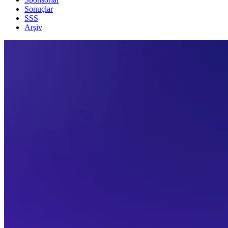
Sonuçlar
SSS
Arşiv