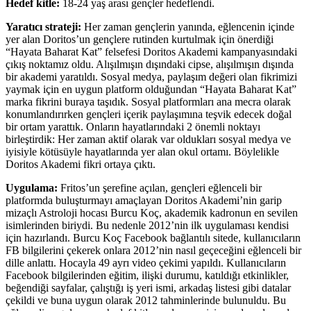
Hedef kitle:
18-24 yaş arası gençler hedeflendi.
Yaratıcı strateji:
Her zaman gençlerin yanında, eğlencenin içinde
yer alan Doritos’un gençlere rutinden kurtulmak için önerdiği
“Hayata Baharat Kat” felsefesi Doritos Akademi kampanyasındaki
çıkış noktamız oldu. Alışılmışın dışındaki cipse, alışılmışın dışında
bir akademi yaratıldı. Sosyal medya, paylaşım değeri olan fikrimizi
yaymak için en uygun platform olduğundan “Hayata Baharat Kat”
marka fikrini buraya taşıdık. Sosyal platformları ana mecra olarak
konumlandırırken gençleri içerik paylaşımına teşvik edecek doğal
bir ortam yarattık. Onların hayatlarındaki 2 önemli noktayı
birleştirdik: Her zaman aktif olarak var oldukları sosyal medya ve
iyisiyle kötüsüyle hayatlarında yer alan okul ortamı. Böylelikle
Doritos Akademi fikri ortaya çıktı.
Uygulama:
Fritos’un şerefine açılan, gençleri eğlenceli bir
platformda buluşturmayı amaçlayan Doritos Akademi’nin garip
mizaçlı Astroloji hocası Burcu Koç, akademik kadronun en sevilen
isimlerinden biriydi. Bu nedenle 2012’nin ilk uygulaması kendisi
için hazırlandı. Burcu Koç Facebook bağlantılı sitede, kullanıcıların
FB bilgilerini çekerek onlara 2012’nin nasıl geçeceğini eğlenceli bir
dille anlattı. Hocayla 49 ayrı video çekimi yapıldı. Kullanıcıların
Facebook bilgilerinden eğitim, ilişki durumu, katıldığı etkinlikler,
beğendiği sayfalar, çalıştığı iş yeri ismi, arkadaş listesi gibi datalar
çekildi ve buna uygun olarak 2012 tahminlerinde bulunuldu. Bu