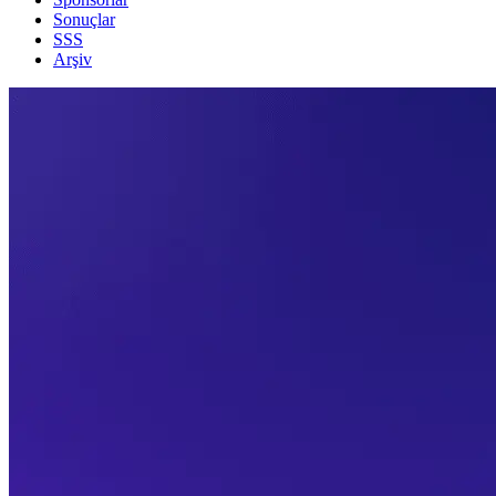
Sonuçlar
SSS
Arşiv