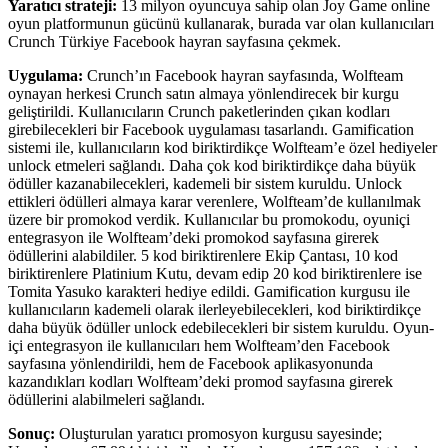
Yaratıcı strateji:
13 milyon oyuncuya sahip olan Joy Game online
oyun platformunun gücünü kullanarak, burada var olan kullanıcıları
Crunch Türkiye Facebook hayran sayfasına çekmek.
Uygulama:
Crunch’ın Facebook hayran sayfasında, Wolfteam
oynayan herkesi Crunch satın almaya yönlendirecek bir kurgu
geliştirildi. Kullanıcıların Crunch paketlerinden çıkan kodları
girebilecekleri bir Facebook uygulaması tasarlandı. Gamification
sistemi ile, kullanıcıların kod biriktirdikçe Wolfteam’e özel hediyeler
unlock etmeleri sağlandı. Daha çok kod biriktirdikçe daha büyük
ödüller kazanabilecekleri, kademeli bir sistem kuruldu. Unlock
ettikleri ödülleri almaya karar verenlere, Wolfteam’de kullanılmak
üzere bir promokod verdik. Kullanıcılar bu promokodu, oyuniçi
entegrasyon ile Wolfteam’deki promokod sayfasına girerek
ödüllerini alabildiler. 5 kod biriktirenlere Ekip Çantası, 10 kod
biriktirenlere Platinium Kutu, devam edip 20 kod biriktirenlere ise
Tomita Yasuko karakteri hediye edildi. Gamification kurgusu ile
kullanıcıların kademeli olarak ilerleyebilecekleri, kod biriktirdikçe
daha büyük ödüller unlock edebilecekleri bir sistem kuruldu. Oyun-
içi entegrasyon ile kullanıcıları hem Wolfteam’den Facebook
sayfasına yönlendirildi, hem de Facebook aplikasyonunda
kazandıkları kodları Wolfteam’deki promod sayfasına girerek
ödüllerini alabilmeleri sağlandı.
Sonuç:
Oluşturulan yaratıcı promosyon kurgusu sayesinde;