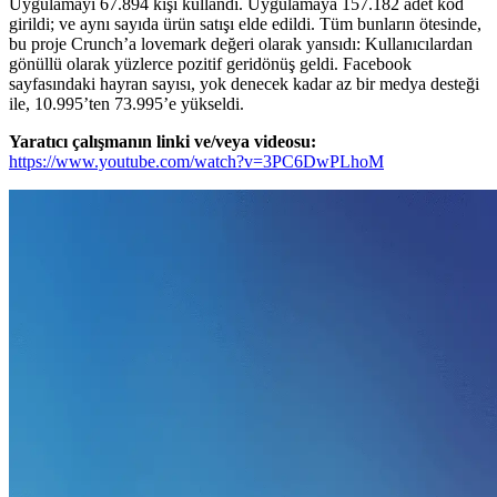
Uygulamayı 67.894 kişi kullandı. Uygulamaya 157.182 adet kod
girildi; ve aynı sayıda ürün satışı elde edildi. Tüm bunların ötesinde,
bu proje Crunch’a lovemark değeri olarak yansıdı: Kullanıcılardan
gönüllü olarak yüzlerce pozitif geridönüş geldi. Facebook
sayfasındaki hayran sayısı, yok denecek kadar az bir medya desteği
ile, 10.995’ten 73.995’e yükseldi.
Yaratıcı çalışmanın linki ve/veya videosu:
https://www.youtube.com/watch?v=3PC6DwPLhoM