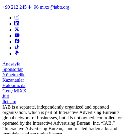
+90 212 245 44 96
mixx@iabtr.org
Anasayfa
Sponsorlar
Yönetmelik
Kazananlar
Hakkımızda
Genç MIXX
Jüri
İletişim
IAB is a separate, independently organized and operated
organization, which is part of Interactive Advertising Bureau’s
global network of businesses, but it is not owned, controlled, or
operated by the Interactive Advertising Bureau, Inc. “IAB,”
“Interactive Advertising Bureau,” and related trademarks and
materials used are under license.