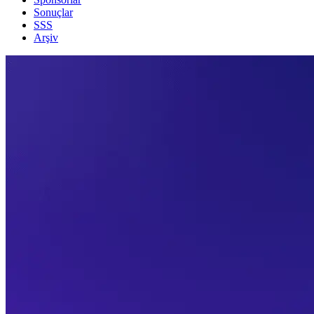
Sonuçlar
SSS
Arşiv