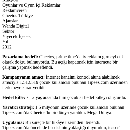
Oyunlar ve Oyun İçi Reklamlar
Reklamveren
Cheetos Türkiye
Ajanslar
Wanda Digital
Sektör
Yiyecek-İçecek
Yıl
2012
Pazarlama hedefi:
Cheetos, prime time’da tv reklamı girmeyi etik
olarak doğru bulmuyordu. Bu açığı kapatmak için internette bir
çalışma yapmak hedeflendi.
Kampanyanın amacı:
İnternet kanalını kontrol altına alabilmek
amacıyla 1.512.519 çocuk kullanıcısı bulunan Tipeez.com üzerinden
ilerlemeye karar verildi.
Hedef kitle:
7-12 yaş arasında tüm çocuklar hedef kitleyi oluşturdu.
Yaratıcı strateji:
1.5 milyonun üzerinde çocuk kullanıcısı bulunan
Tipeez.com’da Cheetos’lu bir dünya yaratıldı: Mega Dünya!
Uygulama:
Bu süreçte bir hikâye üzerinden ilerlendi.
Tipeez.com’da öncelikle bir cisimin yaklaştığı duyuruldu, teaser’la