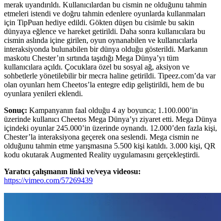
merak uyandırıldı. Kullanıcılardan bu cismin ne olduğunu tahmin
etmeleri istendi ve doğru tahmin edenlere oyunlarda kullanmaları
için TipPuan hediye edildi. Gökten düşen bu cisimle bu sakin
dünyaya eğlence ve hareket getirildi. Daha sonra kullanıcılara bu
cismin aslında içine girilen, oyun oynanabilen ve kullanıcılarla
interaksiyonda bulunabilen bir dünya olduğu gösterildi. Markanın
maskotu Chester’ın sırtında taşıdığı Mega Dünya’yı tüm
kullanıcılara açıldı. Çocuklara özel bu sosyal ağ, aksiyon ve
sohbetlerle yönetilebilir bir mecra haline getirildi. Tipeez.com’da var
olan oyunları hem Cheetos’la entegre edip geliştirildi, hem de bu
oyunlara yenileri eklendi.
Sonuç:
Kampanyanın faal olduğu 4 ay boyunca; 1.100.000’in
üzerinde kullanıcı Cheetos Mega Dünya’yı ziyaret etti. Mega Dünya
içindeki oyunlar 245.000’in üzerinde oynandı. 12.000’den fazla kişi,
Chester’la interaksiyona geçerek ona seslendi. Mega cismin ne
olduğunu tahmin etme yarışmasına 5.500 kişi katıldı. 3.000 kişi, QR
kodu okutarak Augmented Reality uygulamasını gerçekleştirdi.
Yaratıcı çalışmanın linki ve/veya videosu:
https://vimeo.com/57269439