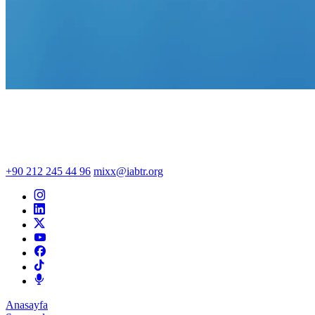
+90 212 245 44 96
mixx@iabtr.org
Anasayfa