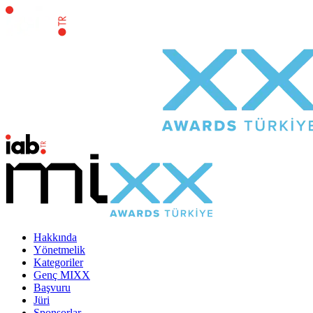
Hakkında
Yönetmelik
Kategoriler
Genç MIXX
Başvuru
Jüri
Sponsorlar