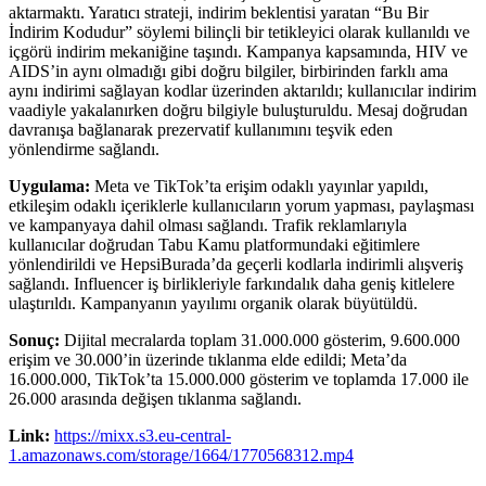
aktarmaktı. Yaratıcı strateji, indirim beklentisi yaratan “Bu Bir
İndirim Kodudur” söylemi bilinçli bir tetikleyici olarak kullanıldı ve
içgörü indirim mekaniğine taşındı. Kampanya kapsamında, HIV ve
AIDS’in aynı olmadığı gibi doğru bilgiler, birbirinden farklı ama
aynı indirimi sağlayan kodlar üzerinden aktarıldı; kullanıcılar indirim
vaadiyle yakalanırken doğru bilgiyle buluşturuldu. Mesaj doğrudan
davranışa bağlanarak prezervatif kullanımını teşvik eden
yönlendirme sağlandı.
Uygulama:
Meta ve TikTok’ta erişim odaklı yayınlar yapıldı,
etkileşim odaklı içeriklerle kullanıcıların yorum yapması, paylaşması
ve kampanyaya dahil olması sağlandı. Trafik reklamlarıyla
kullanıcılar doğrudan Tabu Kamu platformundaki eğitimlere
yönlendirildi ve HepsiBurada’da geçerli kodlarla indirimli alışveriş
sağlandı. Influencer iş birlikleriyle farkındalık daha geniş kitlelere
ulaştırıldı. Kampanyanın yayılımı organik olarak büyütüldü.
Sonuç:
Dijital mecralarda toplam 31.000.000 gösterim, 9.600.000
erişim ve 30.000’in üzerinde tıklanma elde edildi; Meta’da
16.000.000, TikTok’ta 15.000.000 gösterim ve toplamda 17.000 ile
26.000 arasında değişen tıklanma sağlandı.
Link:
https://mixx.s3.eu-central-
1.amazonaws.com/storage/1664/1770568312.mp4