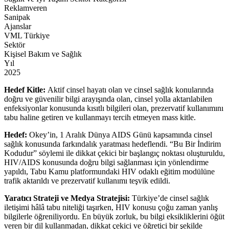
Reklamveren
Sanipak
Ajanslar
VML Türkiye
Sektör
Kişisel Bakım ve Sağlık
Yıl
2025
Hedef Kitle:
Aktif cinsel hayatı olan ve cinsel sağlık konularında
doğru ve güvenilir bilgi arayışında olan, cinsel yolla aktarılabilen
enfeksiyonlar konusunda kısıtlı bilgileri olan, prezervatif kullanımını
tabu haline getiren ve kullanmayı tercih etmeyen mass kitle.
Hedef:
Okey’in, 1 Aralık Dünya AIDS Günü kapsamında cinsel
sağlık konusunda farkındalık yaratması hedeflendi. “Bu Bir İndirim
Kodudur” söylemi ile dikkat çekici bir başlangıç noktası oluşturuldu,
HIV/AIDS konusunda doğru bilgi sağlanması için yönlendirme
yapıldı, Tabu Kamu platformundaki HIV odaklı eğitim modülüne
trafik aktarıldı ve prezervatif kullanımı teşvik edildi.
Yaratıcı Strateji ve Medya Stratejisi:
Türkiye’de cinsel sağlık
iletişimi hâlâ tabu niteliği taşırken, HIV konusu çoğu zaman yanlış
bilgilerle öğreniliyordu. En büyük zorluk, bu bilgi eksikliklerini öğüt
veren bir dil kullanmadan, dikkat çekici ve öğretici bir şekilde