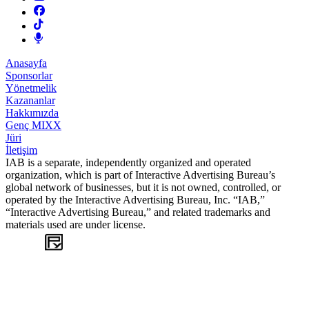
Anasayfa
Sponsorlar
Yönetmelik
Kazananlar
Hakkımızda
Genç MIXX
Jüri
İletişim
IAB is a separate, independently organized and operated
organization, which is part of Interactive Advertising Bureau’s
global network of businesses, but it is not owned, controlled, or
operated by the Interactive Advertising Bureau, Inc. “IAB,”
“Interactive Advertising Bureau,” and related trademarks and
materials used are under license.
WEB
TASARIM