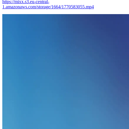
https://mixx.s3.eu-central-
1.amazonaws.com/storage/1664/1770583055.mp4