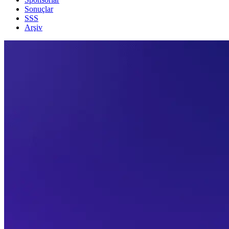
Sonuçlar
SSS
Arşiv