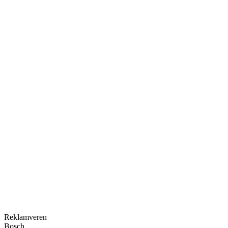
Kategori
Oyunlar ve Oyun İçi Reklamlar
Reklamveren
Bosch