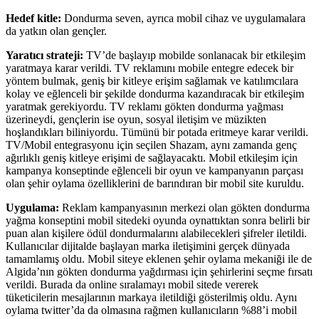
Hedef kitle:
Dondurma seven, ayrıca mobil cihaz ve uygulamalara
da yatkın olan gençler.
Yaratıcı strateji:
TV’de başlayıp mobilde sonlanacak bir etkileşim
yaratmaya karar verildi. TV reklamını mobile entegre edecek bir
yöntem bulmak, geniş bir kitleye erişim sağlamak ve katılımcılara
kolay ve eğlenceli bir şekilde dondurma kazandıracak bir etkileşim
yaratmak gerekiyordu. TV reklamı gökten dondurma yağması
üzerineydi, gençlerin ise oyun, sosyal iletişim ve müzikten
hoşlandıkları biliniyordu. Tümünü bir potada eritmeye karar verildi.
TV/Mobil entegrasyonu için seçilen Shazam, aynı zamanda genç
ağırlıklı geniş kitleye erişimi de sağlayacaktı. Mobil etkileşim için
kampanya konseptinde eğlenceli bir oyun ve kampanyanın parçası
olan şehir oylama özelliklerini de barındıran bir mobil site kuruldu.
Uygulama:
Reklam kampanyasının merkezi olan gökten dondurma
yağma konseptini mobil sitedeki oyunda oynattıktan sonra belirli bir
puan alan kişilere ödül dondurmalarını alabilecekleri şifreler iletildi.
Kullanıcılar dijitalde başlayan marka iletişimini gerçek dünyada
tamamlamış oldu. Mobil siteye eklenen şehir oylama mekaniği ile de
Algida’nın gökten dondurma yağdırması için şehirlerini seçme fırsatı
verildi. Burada da online sıralamayı mobil sitede vererek
tüketicilerin mesajlarının markaya iletildiği gösterilmiş oldu. Aynı
oylama twitter’da da olmasına rağmen kullanıcıların %88’i mobil