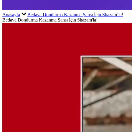
Anasayfa
Bedava Dondurma Kazanma Şansı İçin Shazam’la!
Bedava Dondurma Kazanma Şansı İçin Shazam'la!