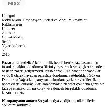
Kategori
Mobil Marka Destinasyon Siteleri ve Mobil Mikrositeler
Reklamveren
Unilever
Ajanslar
Genart Medya
Sektör
Yiyecek-İçecek
Yıl
2015
Pazarlama hedefi:
Algida’nın ilk hedefi henüz yaz başlamadan
insanların aklına dondurma fikrini yerleştirmek ve satışları erkenden
başlatıp pazarı geliştirmekti. Bu nedenle 2014 baharında yaptıkları
ve ödül olarak havadan paraşütle dondurma yağdırdıkları Gökten
Dondurma Yağsa kampanyasını tekrarlamaya karar verdiler. İkinci
hedefleri de tekrarladıkları kampanyayla bu sefer çok daha geniş bir
kitleye erişmek, onlara kolay ve eğlenceli bir şekilde dondurma
kazandırmaktı.
Kampanyanın amacı:
Sosyal medya ve dijitalde tüketicilerle
etkileşimi arttırmak