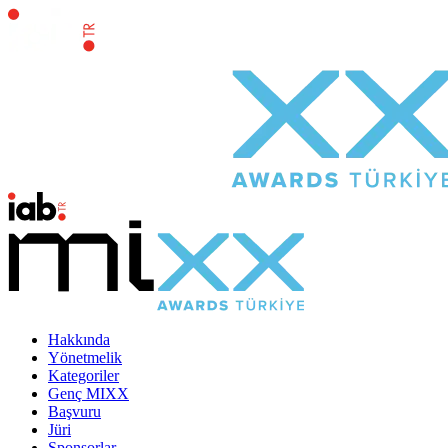
Hakkında
Yönetmelik
Kategoriler
Genç MIXX
Başvuru
Jüri
Sponsorlar