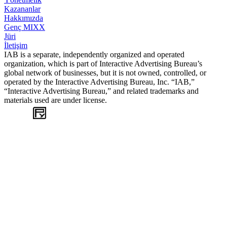
Kazananlar
Hakkımızda
Genç MIXX
Jüri
İletişim
IAB is a separate, independently organized and operated
organization, which is part of Interactive Advertising Bureau’s
global network of businesses, but it is not owned, controlled, or
operated by the Interactive Advertising Bureau, Inc. “IAB,”
“Interactive Advertising Bureau,” and related trademarks and
materials used are under license.
WEB
TASARIM