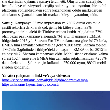
site üzerinden oylama yapmayı tercih etti. Oluşturulan stratejiyle,
hedef kitleye televizyonda erişilip onları oyunsallaştırılmış bir mobil
platforma yönlendirdikten sonra kazandıkları ödülü marketlerden
almalarını sağlamakla tam bir marka etkileşimi yaratılmış oldu.
Sonuç:
Kampanya 35 mio impression ve 250K direkt erişim ile
çeşitli rekorları da kırarak çok geniş bir kitleye ulaştı. 33%
promosyon ürün talebi ile Türkiye rekoru kırıldı. Algida’nın 73%
olan pazar payı kampanya sonunda %1 arttı. Kampanya EMEA
bölgesinde 2015 yılı Shazam For TV ortalamasına göre %179 fazla,
EMEA tüm zamanlar ortalamasına göre %208 fazla Shazam topladı.
TVC’nin 3.gününde Türkiye’deki en başarılı, EMEA’de ise 2015’in
en başarılı 2. Shazam kampanyası oldu. Mobil sitede ortalama kalma
süresi 152.4 saniye ile EMEA tüm zamanlar ortalamasından +258%
daha fazla oldu. Şehirler için kullanılan 250.000 oyun, 88%’i mobil
siteden gönderildi.
Yaratıcı çalışmanın linki ve/veya videosu:
https://service.mrlama.com/algida/algida-shazam-tr.mp4
,
https://shazams1.genartmedya.com.tr