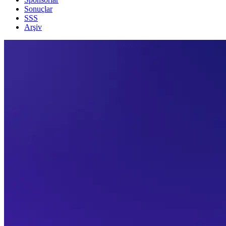
Sonuçlar
SSS
Arşiv