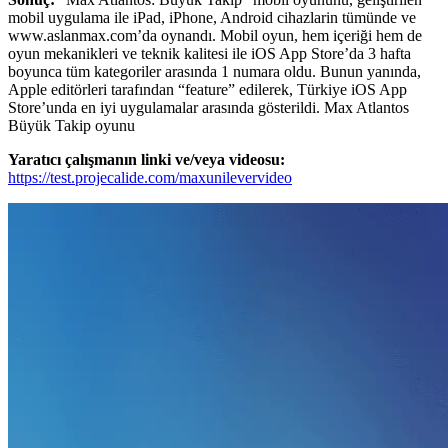
mobil uygulama ile iPad, iPhone, Android cihazlarin tümünde ve
www.aslanmax.com’da oynandı. Mobil oyun, hem içeriği hem de
oyun mekanikleri ve teknik kalitesi ile iOS App Store’da 3 hafta
boyunca tüm kategoriler arasında 1 numara oldu. Bunun yanında,
Apple editörleri tarafından “feature” edilerek, Türkiye iOS App
Store’unda en iyi uygulamalar arasında gösterildi. Max Atlantos
Büyük Takip oyunu
Yaratıcı çalışmanın linki ve/veya videosu:
https://test.projecalide.com/maxunilevervideo