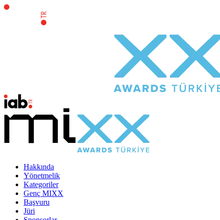
Hakkında
Yönetmelik
Kategoriler
Genç MIXX
Başvuru
Jüri
Sponsorlar