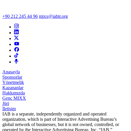
+90 212 245 44 96
mixx@iabtr.org
Anasayfa
Sponsorlar
Yönetmelik
Kazananlar
Hakkımızda
Genç MIXX
Jüri
İletişim
IAB is a separate, independently organized and operated
organization, which is part of Interactive Advertising Bureau’s
global network of businesses, but it is not owned, controlled, or
operated by the Interactive Advertising Bureau, Inc. “IAB,”