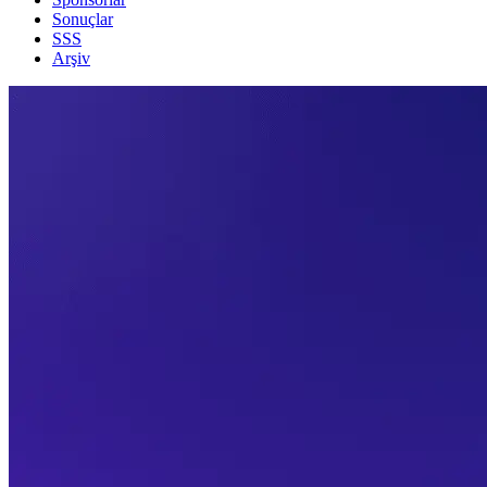
Sonuçlar
SSS
Arşiv