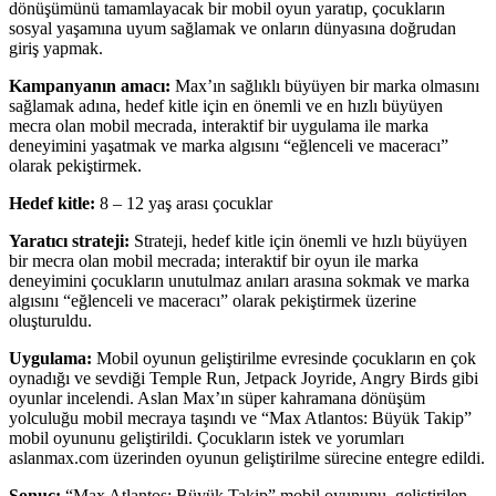
dönüşümünü tamamlayacak bir mobil oyun yaratıp, çocukların
sosyal yaşamına uyum sağlamak ve onların dünyasına doğrudan
giriş yapmak.
Kampanyanın amacı:
Max’ın sağlıklı büyüyen bir marka olmasını
sağlamak adına, hedef kitle için en önemli ve en hızlı büyüyen
mecra olan mobil mecrada, interaktif bir uygulama ile marka
deneyimini yaşatmak ve marka algısını “eğlenceli ve maceracı”
olarak pekiştirmek.
Hedef kitle:
8 – 12 yaş arası çocuklar
Yaratıcı strateji:
Strateji, hedef kitle için önemli ve hızlı büyüyen
bir mecra olan mobil mecrada; interaktif bir oyun ile marka
deneyimini çocukların unutulmaz anıları arasına sokmak ve marka
algısını “eğlenceli ve maceracı” olarak pekiştirmek üzerine
oluşturuldu.
Uygulama:
Mobil oyunun geliştirilme evresinde çocukların en çok
oynadığı ve sevdiği Temple Run, Jetpack Joyride, Angry Birds gibi
oyunlar incelendi. Aslan Max’ın süper kahramana dönüşüm
yolculuğu mobil mecraya taşındı ve “Max Atlantos: Büyük Takip”
mobil oyununu geliştirildi. Çocukların istek ve yorumları
aslanmax.com üzerinden oyunun geliştirilme sürecine entegre edildi.
Sonuç:
“Max Atlantos: Büyük Takip” mobil oyununu, geliştirilen