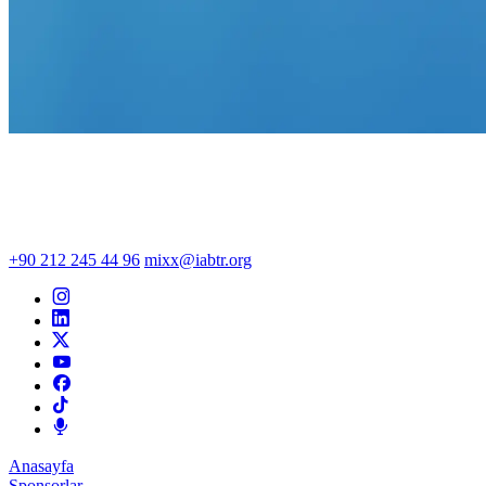
+90 212 245 44 96
mixx@iabtr.org
Anasayfa
Sponsorlar