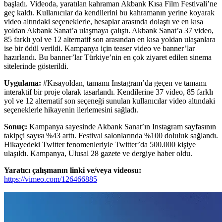
başladı. Videoda, yaratılan kahraman Akbank Kısa Film Festivali’ne
geç kaldı. Kullanıcılar da kendilerini bu kahramanın yerine koyarak
video altındaki seçeneklerle, hesaplar arasında dolaştı ve en kısa
yoldan Akbank Sanat’a ulaşmaya çalıştı. Akbank Sanat’a 37 video,
85 farklı yol ve 12 alternatif son arasından en kısa yoldan ulaşanlara
ise bir ödül verildi. Kampanya için teaser video ve banner’lar
hazırlandı. Bu banner’lar Türkiye’nin en çok ziyaret edilen sinema
sitelerinde gösterildi.
Uygulama:
#Kısayoldan, tamamı Instagram’da geçen ve tamamı
interaktif bir proje olarak tasarlandı. Kendilerine 37 video, 85 farklı
yol ve 12 alternatif son seçeneği sunulan kullanıcılar video altındaki
seçeneklerle hikayenin ilerlemesini sağladı.
Sonuç:
Kampanya sayesinde Akbank Sanat’ın Instagram sayfasının
takipçi sayısı %43 arttı. Festival salonlarında %100 doluluk sağlandı.
Hikayedeki Twitter fenomenleriyle Twitter’da 500.000 kişiye
ulaşıldı. Kampanya, Ulusal 28 gazete ve dergiye haber oldu.
Yaratıcı çalışmanın linki ve/veya videosu:
https://vimeo.com/126466885