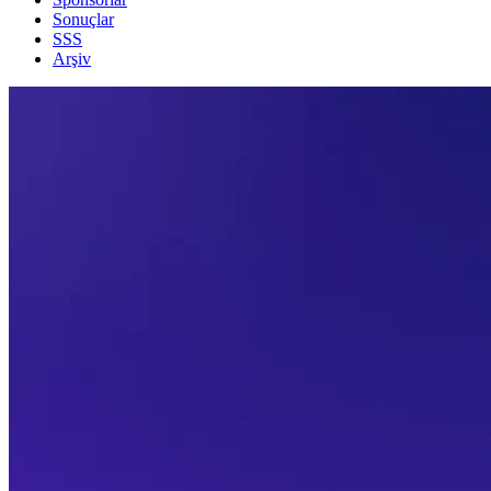
Sonuçlar
SSS
Arşiv