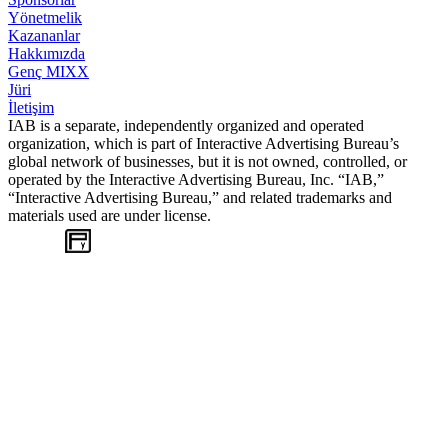
Yönetmelik
Kazananlar
Hakkımızda
Genç MIXX
Jüri
İletişim
IAB is a separate, independently organized and operated
organization, which is part of Interactive Advertising Bureau’s
global network of businesses, but it is not owned, controlled, or
operated by the Interactive Advertising Bureau, Inc. “IAB,”
“Interactive Advertising Bureau,” and related trademarks and
materials used are under license.
WEB
TASARIM