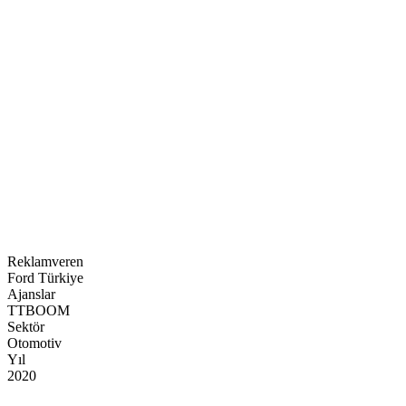
Kategori
Oyunlar ve Oyun İçi Reklamlar
Reklamveren
Ford Türkiye
Ajanslar
TTBOOM
Sektör
Otomotiv
Yıl
2020